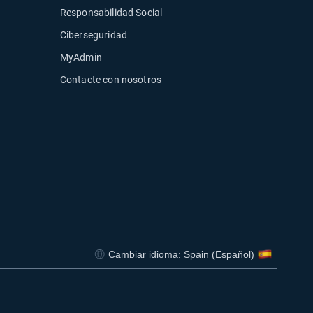
Responsabilidad Social
Ciberseguridad
MyAdmin
ueva ventana
Contacte con nosotros
ventana
Cambiar idioma: Spain (Español)
Abrir en una nueva ventana
Abrir en una nueva ventana
Abrir en una nueva venta
Abrir en una 