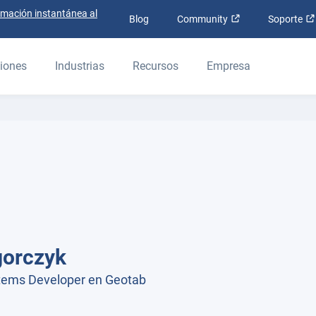
rmación instantánea al
Abrir en una nue
Blog
Community
Soporte
iones
Industrias
Recursos
Empresa
gorczyk
ems Developer en Geotab