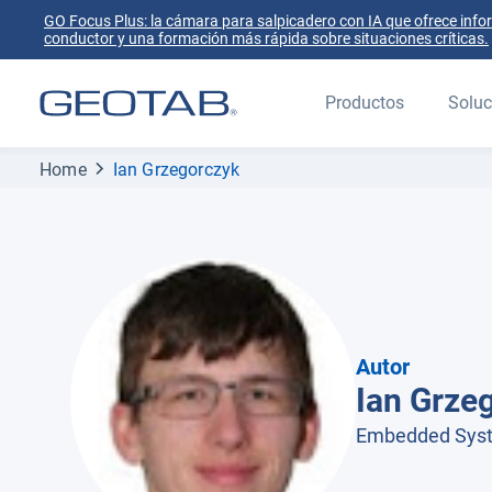
GO Focus Plus: la cámara para salpicadero con IA que ofrece info
conductor y una formación más rápida sobre situaciones críticas.
Productos
Soluc
Home
Ian Grzegorczyk
Autor
Ian Grze
Embedded Syst