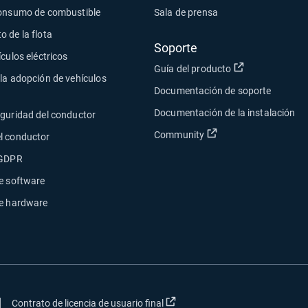
consumo de combustible
Sala de prensa
 de la flota
Soporte
ículos eléctricos
Abrir en una n
Guía del producto
la adopción de vehículos
Documentación de soporte
Documentación de la instalación
eguridad del conductor
Abrir en una nueva 
Community
l conductor
 GDPR
e software
de hardware
|
rir en una nueva ventana
Abrir en una nueva ventana
Contrato de licencia de usuario final