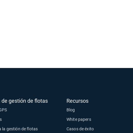
 de gestión de flotas
Recursos
 GPS
Blog
s
White papers
 la gestión de flotas
Casos de éxito