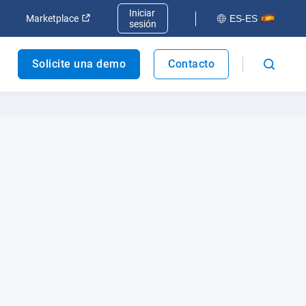
Iniciar
va ventana
Abrir en una nueva ventana
Abrir en una nueva ventana
Marketplace
ES-ES
sesión
Solicite una demo
Contacto