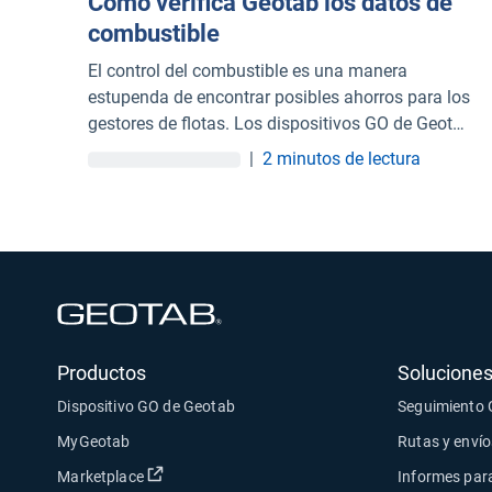
Cómo verifica Geotab los datos de
combustible
El control del combustible es una manera
estupenda de encontrar posibles ahorros para los
gestores de flotas. Los dispositivos GO de Geotab
son capaces de leer los datos del motor y del
|
2 minutos de lectura
combustible de un vehículo.
Abrir en una nueva ventana
Productos
Soluciones
Dispositivo GO de Geotab
Seguimiento
MyGeotab
Rutas y envío
Abrir en una nueva ventana
Marketplace
Informes para