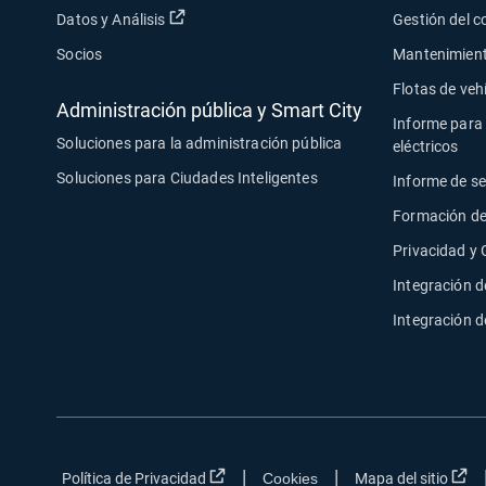
Abrir en una nueva ventana
Datos y Análisis
Gestión del 
Socios
Mantenimiento
Flotas de veh
Administración pública y Smart City
Informe para 
Soluciones para la administración pública
eléctricos
Soluciones para Ciudades Inteligentes
Informe de s
Formación de
Privacidad y
Integración d
Integración 
|
|
Abrir en una nueva ventana
Ab
Política de Privacidad
Cookies
Mapa del sitio