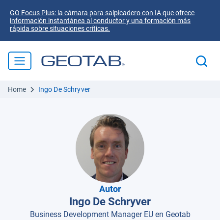
GO Focus Plus: la cámara para salpicadero con IA que ofrece
información instantánea al conductor y una formación más
rápida sobre situaciones críticas.
Home
Ingo De Schryver
Autor
Ingo De Schryver
Business Development Manager EU en Geotab