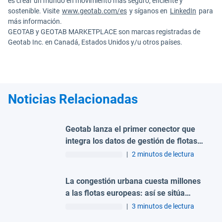
es crear un mundo en movimiento más seguro, eficiente y
sostenible. Visite
www.geotab.com/es
y síganos en
LinkedIn
para
más información.
GEOTAB y GEOTAB MARKETPLACE son marcas registradas de
Geotab Inc. en Canadá, Estados Unidos y/u otros países.
Noticias Relacionadas
Geotab lanza el primer conector que
integra los datos de gestión de flotas
con ChatGPT, Claude y Microsoft
|
2 minutos de lectura
Copilot
La congestión urbana cuesta millones
a las flotas europeas: así se sitúa
Madrid frente a Berlín y París
|
3 minutos de lectura