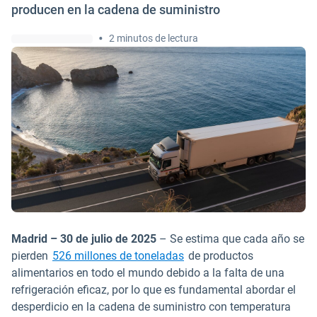
producen en la cadena de suministro
•
2 minutos de lectura
Madrid – 30 de julio de 2025
– Se estima que cada año se
Abrir en una nueva ventan
pierden
526 millones de toneladas
de productos
alimentarios en todo el mundo debido a la falta de una
refrigeración eficaz, por lo que es fundamental abordar el
desperdicio en la cadena de suministro con temperatura