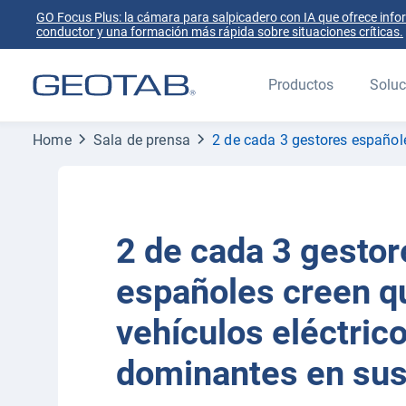
GO Focus Plus: la cámara para salpicadero con IA que ofrece info
conductor y una formación más rápida sobre situaciones críticas.
Productos
Soluc
Home
Sala de prensa
2 de cada 3 gestores españole
2 de cada 3 gestor
españoles creen q
vehículos eléctric
dominantes en sus