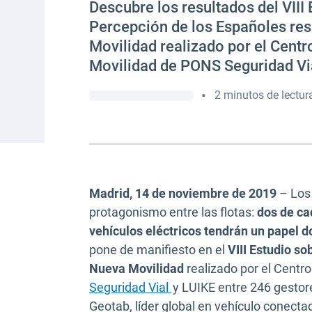
Descubre los resultados del VIII 
Percepción de los Españoles res
Movilidad realizado por el Cent
Movilidad de PONS Seguridad Vi
•
2 minutos de lectur
Madrid, 14 de noviembre de 2019
– Los 
protagonismo entre las flotas:
dos de ca
vehículos eléctricos tendrán un papel d
pone de manifiesto en el
VIII Estudio so
Nueva Movilidad
realizado por el Centr
Abrir en una nueva venta
Seguridad Vial
y LUIKE entre 246 gestore
Geotab, líder global en vehículo conectad