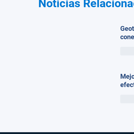
Noticias Relacion
Geot
cone
los 
flot
Clau
Copi
Mejo
efec
una 
gran
Madr