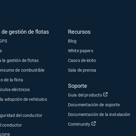
 de gestión de flotas
Recursos
 GPS
Blog
s
White papers
 la gestión de flotas
Casos de éxito
consumo de combustible
Sala de prensa
 de la flota
Soporte
ículos eléctricos
Abrir en una n
Guía del producto
la adopción de vehículos
Documentación de soporte
Documentación de la instalación
eguridad del conductor
Abrir en una nueva 
Community
l conductor
 GDPR