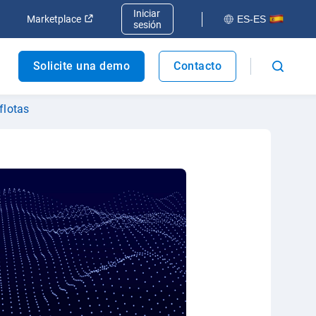
Iniciar
va ventana
Abrir en una nueva ventana
Abrir en una nueva ventana
Marketplace
ES-ES
sesión
Solicite una demo
Contacto
flotas