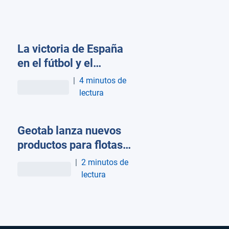
La victoria de España
en el fútbol y el
inesperado efecto
|
4 minutos de
sobre el tráfico en
lectura
Madrid
Geotab lanza nuevos
productos para flotas
europeas en Connect
|
2 minutos de
Europe
lectura