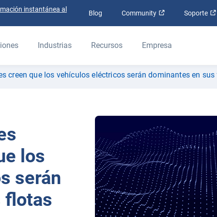
rmación instantánea al
Abrir en una nue
Blog
Community
Soporte
iones
Industrias
Recursos
Empresa
s creen que los vehículos eléctricos serán dominantes en sus 
es
ue los
os serán
 flotas