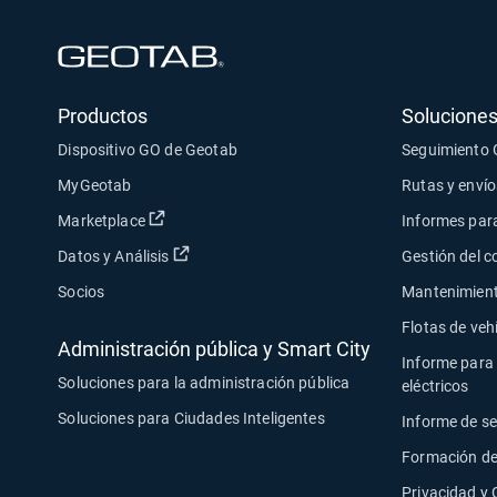
Abrir en una nueva ventana
Productos
Soluciones
Dispositivo GO de Geotab
Seguimiento
MyGeotab
Rutas y envío
Abrir en una nueva ventana
Marketplace
Informes para
Abrir en una nueva ventana
Datos y Análisis
Gestión del 
Socios
Mantenimiento
Flotas de veh
Administración pública y Smart City
Informe para 
Soluciones para la administración pública
eléctricos
Soluciones para Ciudades Inteligentes
Informe de s
Formación de
Privacidad y