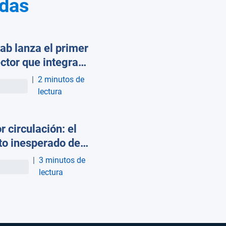
adas
ab lanza el primer
ctor que integra
datos de gestión de
|
2 minutos de
as con ChatGPT,
lectura
de y Microsoft
lot
r circulación: el
to inesperado de
semana de
|
3 minutos de
des eventos en
lectura
id