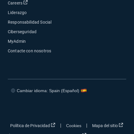
Abrir en una nueva ventana
Careers
Liderazgo
Responsabilidad Social
Ciberseguridad
MyAdmin
Contacte con nosotros
Cambiar idioma: Spain (Español)
Abrir en una nueva ventana
Abrir en una nueva ventana
Abrir en una nueva ventana
Abrir en una nueva ventana
Abrir en una nueva ventana
Abrir
|
|
Política de Privacidad
Cookies
Mapa del sitio