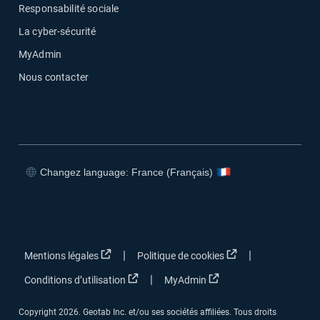
Responsabilité sociale
La cyber-sécurité
MyAdmin
Nous contacter
Changez language: France (Français)
Ouvrir dans une nouvelle fenêtre
Ouvrir dans une nouvelle fenêtre
Ouvrir dans une nouvelle fenêtre
Ouvrir dans une nouvelle fenêtre
Ouvrir dans une nouvelle fenêtre
Ouvrir dans une no
|
|
Mentions légales
Politique de cookies
Ouvrir dans une nouvelle fenêtre
Ouvrir dans une nouvel
|
Conditions d’utilisation
MyAdmin
Copyright 2026. Geotab Inc. et/ou ses sociétés affiliées. Tous droits