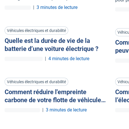
itinéraires afin d’atteindre les objectifs de
|
3 minutes de lecture
réduction des émissions de CO₂ fixés pour 2026
et de réduire leurs coûts d’exploitation.
Véhicules électriques et durabilité
Véhicu
Quelle est la durée de vie de la
Comm
batterie d’une voiture électrique ?
peuve
leur 
|
4 minutes de lecture
Véhicules électriques et durabilité
Véhicu
Comment réduire l'empreinte
Comm
carbone de votre flotte de véhicules
l’éle
actuelle
kilo
|
3 minutes de lecture