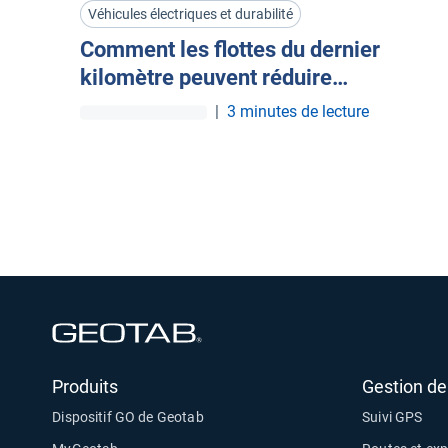
Véhicules électriques et durabilité
Comment les flottes du dernier
kilomètre peuvent réduire
l’empreinte carbone de leurs
|
3 minutes de lecture
véhicules
Ouvrir dans une nouvelle fenêtre
Produits
Gestion de 
Dispositif GO de Geotab
Suivi GPS