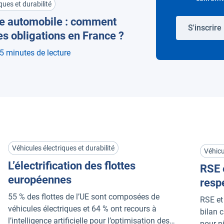
ques et durabilité
tte automobile : comment
S'inscrire
es obligations en France ?
5 minutes de lecture
Véhicules électriques et durabilité
Véhicu
L’électrification des flottes
RSE 
européennes
resp
Fran
55 % des flottes de l’UE sont composées de
RSE et
véhicules électriques et 64 % ont recours à
bilan 
l’intelligence artificielle pour l’optimisation des
pour pi