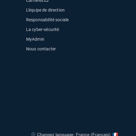
Ouvrir dans une nouvelle fenêtre
Carrières
L'équipe de direction
Responsabilité sociale
La cyber-sécurité
MyAdmin
Nous contacter
uvelle fenêtre
Changez language: France (Français)