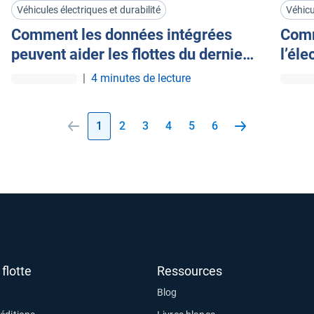
Véhicules électriques et durabilité
Véhicu
Comment les données intégrées
Comm
peuvent aider les flottes du dernier
l’éle
kilomètre à adopter 100 % de VE
kilo
|
4 minutes de lecture
1
2
3
4
5
6
flotte
Ressources
Blog