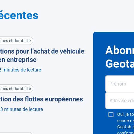
récentes
ques et durabilité
Abonn
ions pour l’achat de véhicule
en entreprise
Geot
2 minutes de lecture
ques et durabilité
cation des flottes européennes
3 minutes de lecture
Oui, je 
concerna
Geotab.c
conform