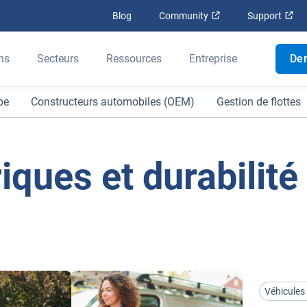
Ouvrir dans une nouv
Ouv
Blog
Community
Support
ns
Secteurs
Ressources
Entreprise
De
pe
Constructeurs automobiles (OEM)
Gestion de flottes
iques et durabilité
Véhicules 