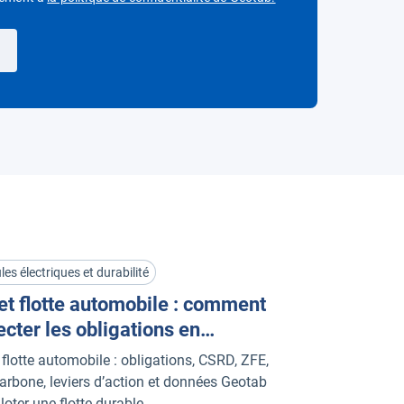
les électriques et durabilité
et flotte automobile : comment
ecter les obligations en
ce ?
 flotte automobile : obligations, CSRD, ZFE,
carbone, leviers d’action et données Geotab
loter une flotte durable