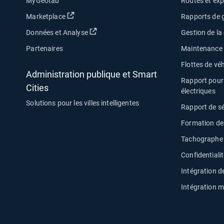
MyGeotab
Routes et exp
Ouvrir dans une nouvelle fenêtre
Marketplace
Rapports de g
Ouvrir dans une nouvelle fenêtre
Données et Analyse
Gestion de l
Partenaires
Maintenance d
Flottes de véh
Administration publique et Smart
Rapport pour 
Cities
électriques
Solutions pour les villes intelligentes
Rapport de s
Formation de
Tachographe 
Confidentiali
Intégration de
Intégration m