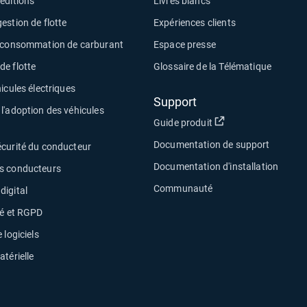
éditions
Livres blancs
estion de flotte
Expériences clients
a consommation de carburant
Espace presse
e flotte
Glossaire de la Télématique
icules électriques
Support
l'adoption des véhicules
Ouvrir dans une no
Guide produit
Documentation de support
écurité du conducteur
Documentation d'installation
s conducteurs
Communauté
digital
té et RGPD
 logiciels
atérielle