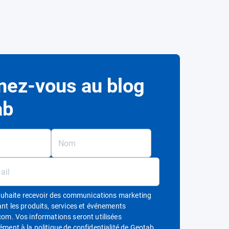
ez-vous au blog
ab
souhaite recevoir des communications marketing
nt les produits, services et événements
om. Vos informations seront utilisées
Ouvrir dans une nouvel
ément à
la politique de confidentialité de Geotab.