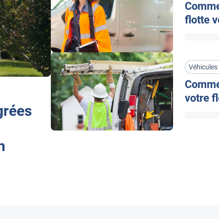
Commen
flotte v
Véhicules 
Commen
votre f
grées
n