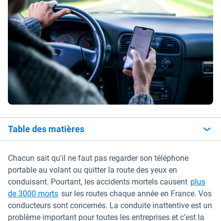
Table des matières
Chacun sait qu'il ne faut pas regarder son téléphone
portable au volant ou quitter la route des yeux en
conduisant. Pourtant, les accidents mortels causent
plus
Ouvrir dans une nouvelle fenêtre
de 3000 morts
sur les routes chaque année en France. Vos
conducteurs sont concernés. La conduite inattentive est un
problème important pour toutes les entreprises et c’est la