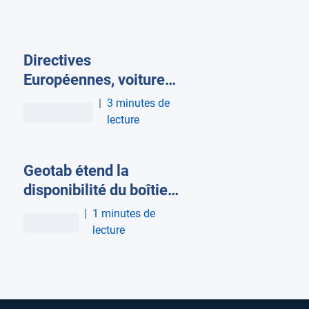
Directives
Européennes, voitures
autonomes, … Quelles
|
3 minutes de
sont les prochaines
lecture
grandes étapes de la
mobilité
Geotab étend la
professionnelle ?
disponibilité du boîtier
de suivi des actifs GO
|
1 minutes de
Anywhere aux marchés
lecture
européens