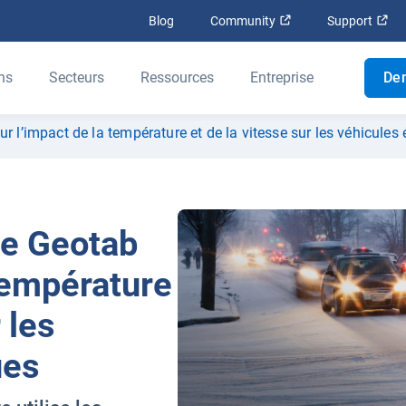
Ouvrir dans une nouv
Ouv
Blog
Community
Support
ns
Secteurs
Ressources
Entreprise
De
 l’impact de la température et de la vitesse sur les véhicules 
de Geotab
 température
 les
ues