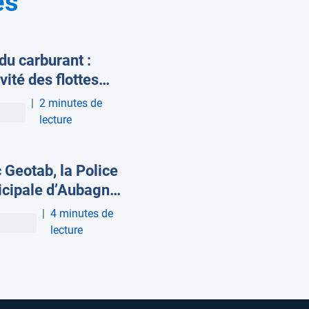
es
 du carburant :
ivité des flottes
mobiles diminue
|
2 minutes de
0 % sur la première
lecture
ine d’avril
 Geotab, la Police
cipale d’Aubagne
it les coûts de
|
4 minutes de
tenance de sa
lecture
e et les accidents