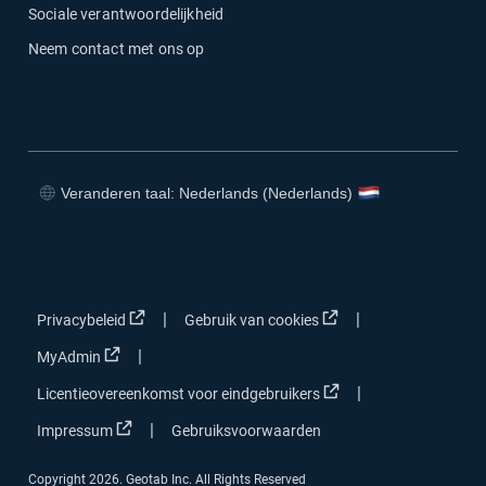
Sociale verantwoordelijkheid
Neem contact met ons op
Veranderen taal: Nederlands (Nederlands)
Openen in een nieuw venster
Openen in een nieuw venster
Openen in een nieuw venster
Openen in een nieuw venster
Openen in een nieuw venster
Openen in een nieuw v
|
|
Privacybeleid
Gebruik van cookies
Openen in een nieuw venster
|
MyAdmin
Openen in een nieuw 
|
Licentieovereenkomst voor eindgebruikers
Openen in een nieuw venster
|
Impressum
Gebruiksvoorwaarden
Copyright 2026. Geotab Inc. All Rights Reserved