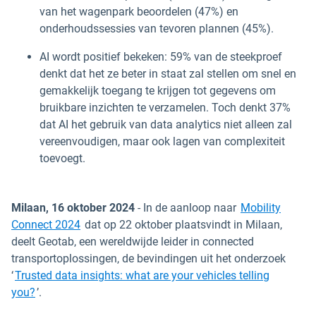
van het wagenpark beoordelen (47%) en
onderhoudssessies van tevoren plannen (45%).
AI wordt positief bekeken: 59% van de steekproef
denkt dat het ze beter in staat zal stellen om snel en
gemakkelijk toegang te krijgen tot gegevens om
bruikbare inzichten te verzamelen. Toch denkt 37%
dat AI het gebruik van data analytics niet alleen zal
vereenvoudigen, maar ook lagen van complexiteit
toevoegt.
Milaan, 16 oktober 2024
- In de aanloop naar
Mobility
Openen in een nieuw venster
Connect 2024
dat op 22 oktober plaatsvindt in Milaan,
deelt Geotab, een wereldwijde leider in connected
transportoplossingen, de bevindingen uit het onderzoek
‘
Trusted data insights: what are your vehicles telling
you?
’.