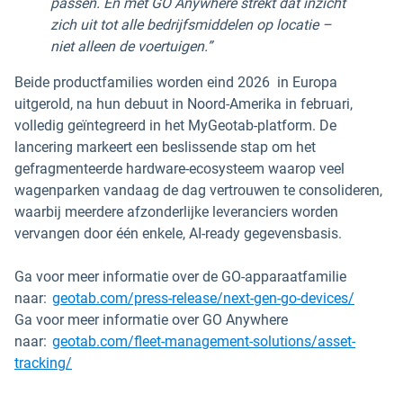
passen. En met GO Anywhere strekt dat inzicht
zich uit tot alle bedrijfsmiddelen op locatie –
niet alleen de voertuigen.”
Beide productfamilies worden eind 2026 in Europa
uitgerold, na hun debuut in Noord-Amerika in februari,
volledig geïntegreerd in het MyGeotab-platform. De
lancering markeert een beslissende stap om het
gefragmenteerde hardware-ecosysteem waarop veel
wagenparken vandaag de dag vertrouwen te consolideren,
waarbij meerdere afzonderlijke leveranciers worden
vervangen door één enkele, AI-ready gegevensbasis.
Ga voor meer informatie over de GO-apparaatfamilie
naar:
geotab.com/press-release/next-gen-go-devices/
Ga voor meer informatie over GO Anywhere
naar:
geotab.com/fleet-management-solutions/asset-
tracking/