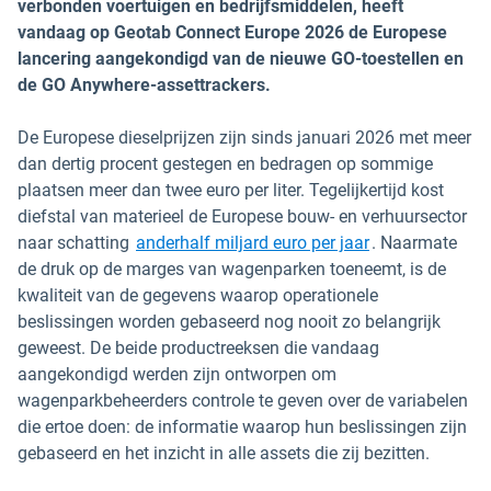
verbonden voertuigen en bedrijfsmiddelen, heeft
vandaag op Geotab Connect Europe 2026 de Europese
lancering aangekondigd van de nieuwe GO-toestellen en
de GO Anywhere-assettrackers.
De Europese dieselprijzen zijn sinds januari 2026 met meer
dan dertig procent gestegen en bedragen op sommige
plaatsen meer dan twee euro per liter. Tegelijkertijd kost
diefstal van materieel de Europese bouw- en verhuursector
Openen in een n
naar schatting
anderhalf miljard euro per jaar
. Naarmate
de druk op de marges van wagenparken toeneemt, is de
kwaliteit van de gegevens waarop operationele
beslissingen worden gebaseerd nog nooit zo belangrijk
geweest. De beide productreeksen die vandaag
aangekondigd werden zijn ontworpen om
wagenparkbeheerders controle te geven over de variabelen
die ertoe doen: de informatie waarop hun beslissingen zijn
gebaseerd en het inzicht in alle assets die zij bezitten.