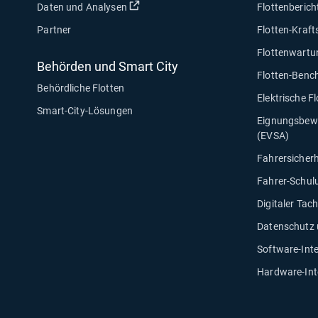
In neuem Fenster öffnen
Daten und Analysen
Flottenberich
Partner
Flotten-Kraf
Flottenwartu
Behörden und Smart City
Flotten-Benc
Behördliche Flotten
Elektrische F
Smart-City-Lösungen
Eignungsbewe
(EVSA)
Fahrersicherh
Fahrer-Schul
Digitaler Tac
Datenschutz
Software-Int
Hardware-Int