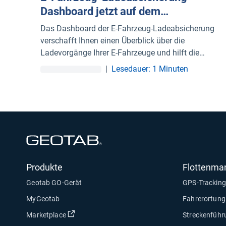
Dashboard jetzt auf dem
Marketplace verfügbar
Das Dashboard der E-Fahrzeug-Ladeabsicherung
verschafft Ihnen einen Überblick über die
Ladevorgänge Ihrer E-Fahrzeuge und hilft die
Flotteneffizienz zu steigern.
|
Lesedauer: 1 Minuten
In neuem Fenster öffnen
Produkte
Flottenm
Geotab GO-Gerät
GPS-Tracking
MyGeotab
Fahrerortung
In neuem Fenster öffnen
Marketplace
Streckenführ