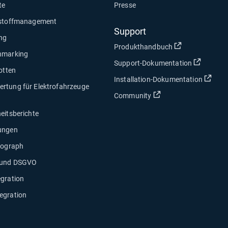
te
Presse
tstoffmanagement
Support
ng
In neuem Fens
Produkthandbuch
hmarking
In neue
Support-Dokumentation
lotten
In n
Installation-Dokumentation
rtung für Elektrofahrzeuge
In neuem Fenster öf
Community
eitsberichte
ungen
hograph
 und DSGVO
egration
egration