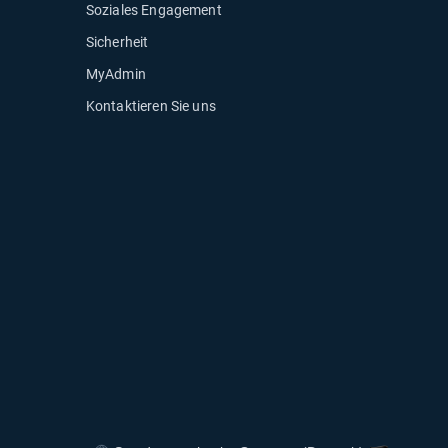
Soziales Engagement
Sicherheit
MyAdmin
ter öffnen
Kontaktieren Sie uns
m Fenster öffnen
euem Fenster öffnen
fnen