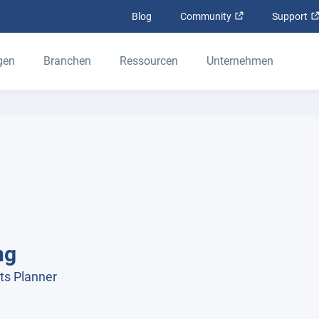
In neuem Fenster
Blog
Community
Support
gen
Branchen
Ressourcen
Unternehmen
ng
ts Planner