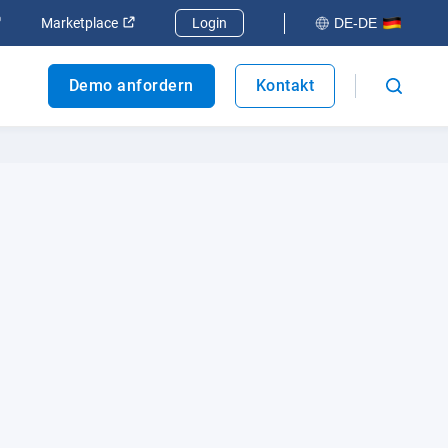
 öffnen
In neuem Fenster öffnen
In neuem Fenster öffnen
Marketplace
Login
DE-DE
Demo anfordern
Kontakt