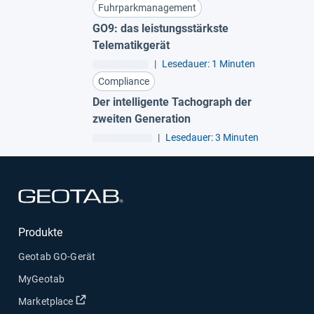
Fuhrparkmanagement
GO9: das leistungsstärkste
Telematikgerät
|
Lesedauer: 1 Minuten
Compliance
Der intelligente Tachograph der
zweiten Generation
|
Lesedauer: 3 Minuten
In neuem Fenster öffnen
Produkte
Geotab GO-Gerät
MyGeotab
In neuem Fenster öffnen
Marketplace