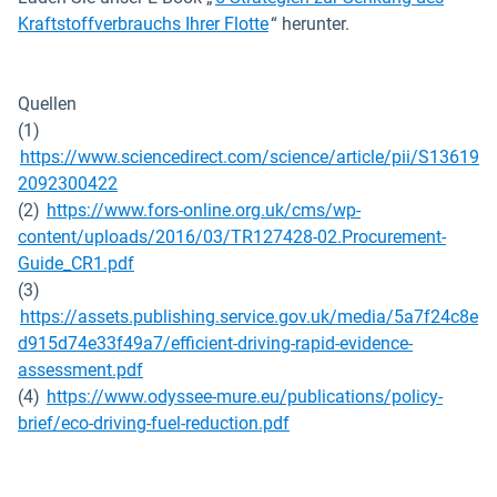
Kraftstoffverbrauchs Ihrer Flotte
“ herunter.
Quellen
(1)
https://www.sciencedirect.com/science/article/pii/S13619
In neuem Fenster öffnen
2092300422
(2)
https://www.fors-online.org.uk/cms/wp-
content/uploads/2016/03/TR127428-02.Procurement-
In neuem Fenster öffnen
Guide_CR1.pdf
(3)
https://assets.publishing.service.gov.uk/media/5a7f24c8e
d915d74e33f49a7/efficient-driving-rapid-evidence-
In neuem Fenster öffnen
assessment.pdf
(4)
https://www.odyssee-mure.eu/publications/policy-
In neuem Fenster öffnen
brief/eco-driving-fuel-reduction.pdf