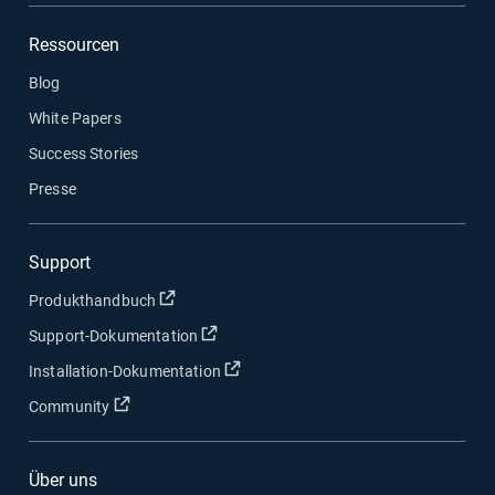
Ressourcen
Blog
White Papers
Success Stories
Presse
Support
In neuem Fenster öffnen
Produkthandbuch
In neuem Fenster öffnen
Support-Dokumentation
In neuem Fenster öffnen
Installation-Dokumentation
In neuem Fenster öffnen
Community
Über uns