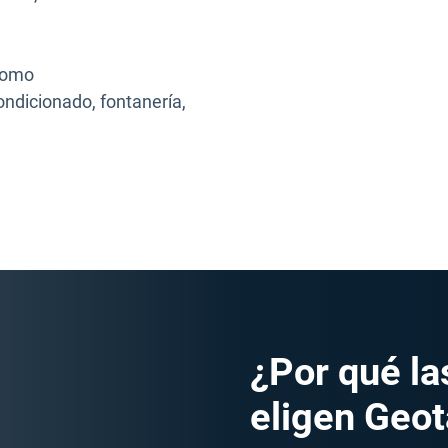
 como
condicionado, fontanería,
¿Por qué la
eligen Geo