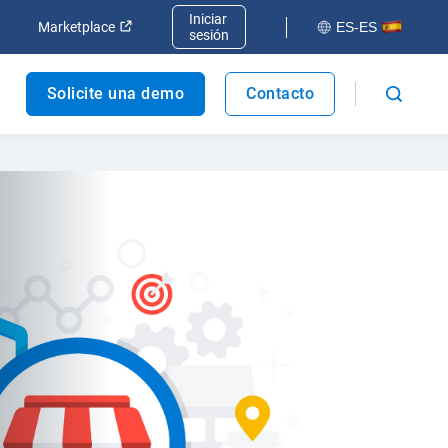
Iniciar
va ventana
Abrir en una nueva ventana
Abrir en una nueva ventana
Marketplace
ES-ES
sesión
Solicite una demo
Contacto