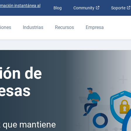
rmación instantánea al
Abrir en una nue
Blog
Community
Soporte
iones
Industrias
Recursos
Empresa
ión de
resas
ez que mantiene