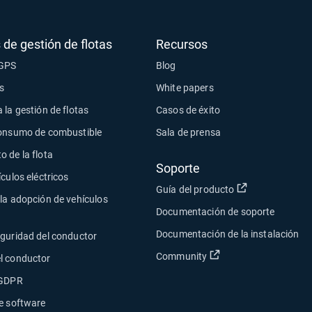
 de gestión de flotas
Recursos
 GPS
Blog
s
White papers
 la gestión de flotas
Casos de éxito
consumo de combustible
Sala de prensa
 de la flota
Soporte
ículos eléctricos
Abrir en una n
Guía del producto
la adopción de vehículos
Documentación de soporte
Documentación de la instalación
eguridad del conductor
Abrir en una nueva 
Community
l conductor
 GDPR
e software