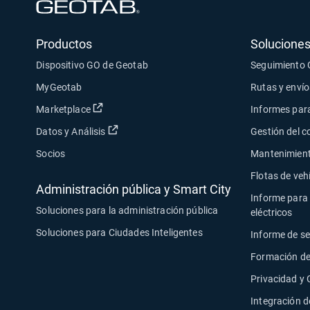
Abrir en una nueva ventana
Productos
Soluciones
Dispositivo GO de Geotab
Seguimiento
MyGeotab
Rutas y envío
Abrir en una nueva ventana
Marketplace
Informes para
Abrir en una nueva ventana
Datos y Análisis
Gestión del 
Socios
Mantenimiento
Flotas de veh
Administración pública y Smart City
Informe para 
Soluciones para la administración pública
eléctricos
Soluciones para Ciudades Inteligentes
Informe de s
Formación de
Privacidad y
Integración d