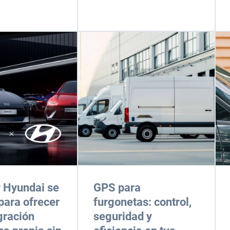
 Hyundai se
GPS para
para ofrecer
furgonetas: control,
gración
seguridad y