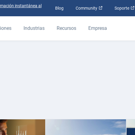
rmación instantánea al
Abrir en una nue
Blog
Community
Soporte
iones
Industrias
Recursos
Empresa