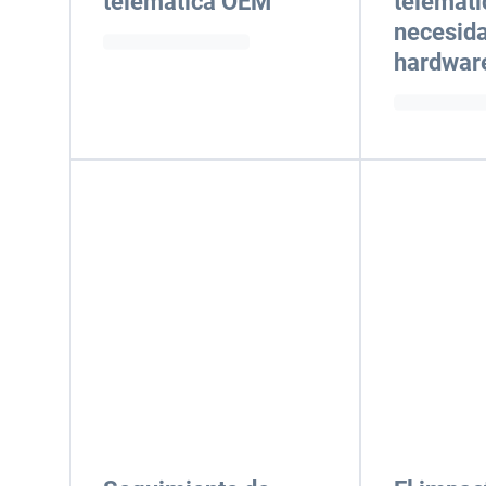
telemática OEM
telemáti
necesid
hardwar