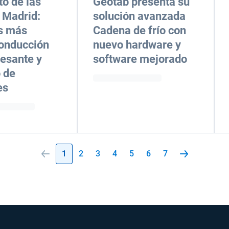
to de las
Geotab presenta su
 Madrid:
solución avanzada
s más
Cadena de frío con
conducción
nuevo hardware y
esante y
software mejorado
 de
es
1
2
3
4
5
6
7