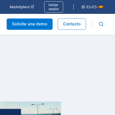
Iniciar
va ventana
Abrir en una nueva ventana
Abrir en una nueva ventana
Marketplace
ES-ES
sesión
Solicite una demo
Contacto