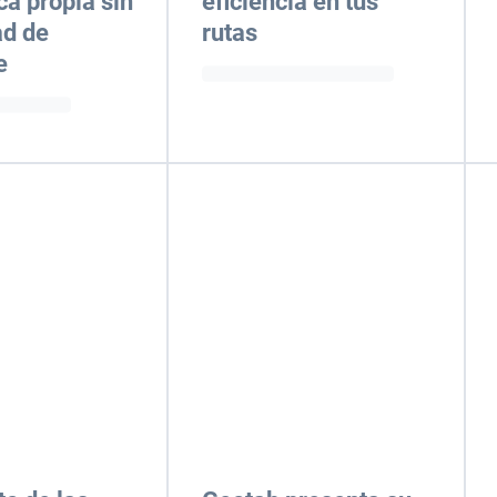
ca propia sin
eficiencia en tus
ad de
rutas
e