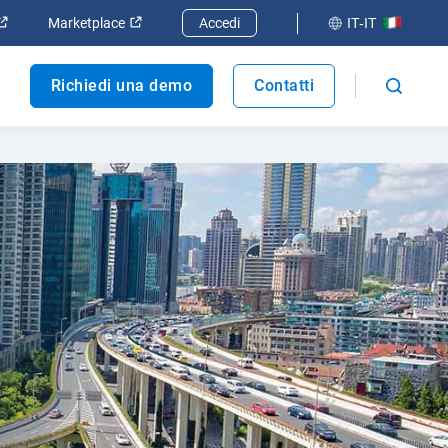
 finestra
Apri in una nuova finestra
Apri in una nuova finestra
Marketplace
Accedi
IT-IT
Richiedi una demo
Contatti