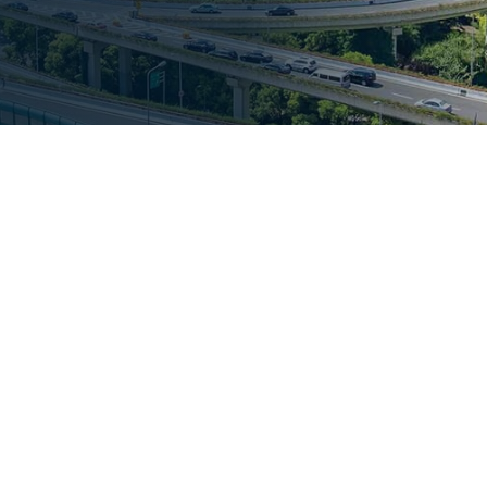
 e dei veicoli
sporto connesso, nella videotelematica e nell'analisi dei da
ie dimensioni alle aziende Fortune 500, fino alle organizza
6 milioni di veicoli in tutto il mondo e processa 100 miliard
osistema di oltre 700 partner, la piattaforma aperta di 
ne operativa. La nostra missione: un mondo in movimento p