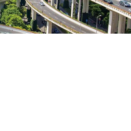
ti basata sull'intelligenza artificiale. Scelta da
zioni del settore pubblico, compreso il governo
i di dati ogni giorno. Con le certificazioni ISO/IEC
Geotab rappresenta un sistema unico in cui
iù sicuro, più efficiente e più sostenibile. Per