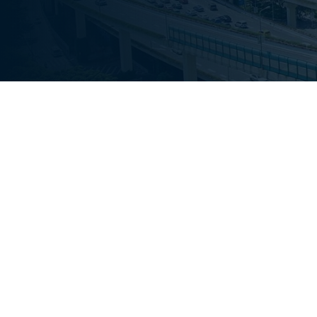
Leader globale dell'IoT
connessi
Geotab è leader mondiale nelle soluzioni per il tra
oltre 100.000 clienti - da flotte di piccole e med
federale degli Stati Uniti - Geotab connette circa 
27001:2022, SOC2, FIPS 140-3 e FedRAMP, e un ec
vengono integrate sicurezza, conformità e gestio