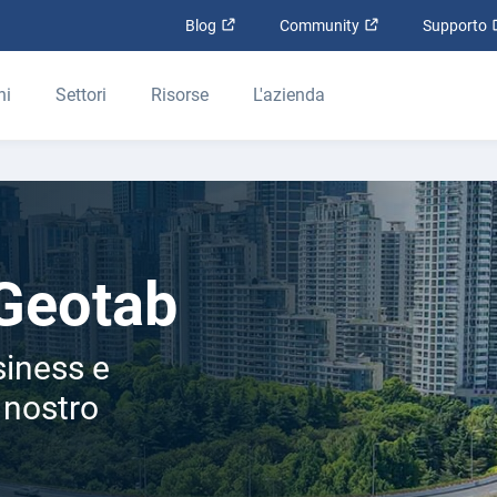
Apri in una nuova finestra
Apri in una nuova
Blog
Community
Supporto
ni
Settori
Risorse
L'azienda
 Geotab
siness e
l nostro