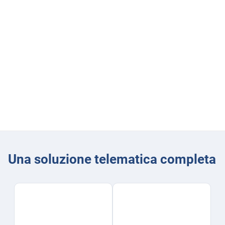
Di dati processati al giorno
Oltre 160 milioni
Di km percorsi al giorno
Una soluzione telematica completa