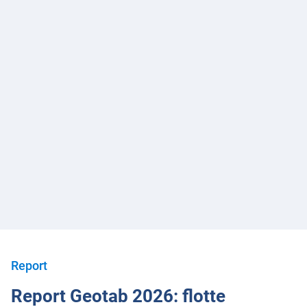
nella gestione del parco auto?
Le soluzioni tecnologiche di Geotab favoriscono la
digitalizzazione dei processi di gestione delle flotte
aziendali e contribuiscono al successo dell'azienda
stessa. Con la nostra tecnologia i Fleet Manager
possono migliorare la redditività della flotta
aziendale, risparmiando costi e riducendo l'impatto
ambientale.
Report
Report Geotab 2026: flotte