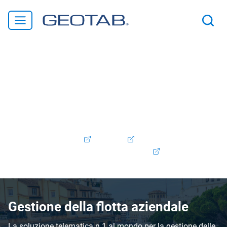
Benvenuto in Geotab! Siamo lieti di annunciare che
Verizon Connect Italia è entrata a far parte della famiglia
Geotab. Ti garantiamo che i prodotti e i servizi che hai
sempre apprezzato continueranno a essere supportati e
migliorati, man mano che integriamo le nostre offerte. Se
sei già cliente Verizon Connect, puoi accedere al tuo
account qui:
Visirun
/
Reveal
Contatta il supporto:
+39 (0)532 52570
Contattaci
Gestione della flotta aziendale
La soluzione telematica n.1 al mondo per la gestione delle