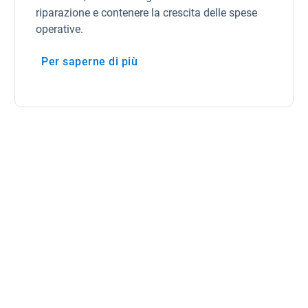
riparazione e contenere la crescita delle spese
operative.
Per saperne di più
Apri in una n
Apri in una nuova finestra
Apri in una nuova finestra
Apri in una nuova fin