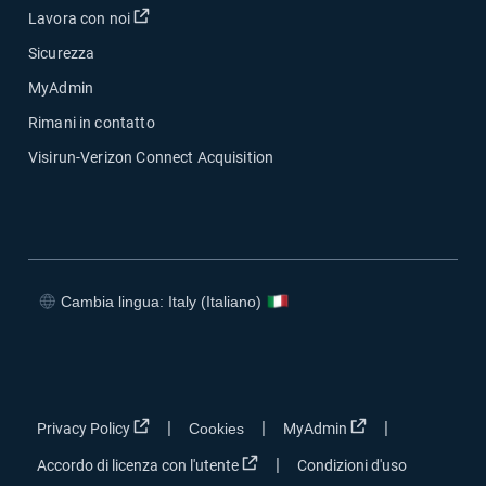
Apri in una nuova finestra
Lavora con noi
Sicurezza
MyAdmin
Rimani in contatto
Visirun-Verizon Connect Acquisition
Cambia lingua: Italy (Italiano)
Apri in una nuova finestra
Apri in una nuova finestra
Apri in una nuova finestra
Apri in una nuova finestra
Apri in una nuova finestra
Apri in una nuova 
|
|
|
Privacy Policy
Cookies
MyAdmin
Apri in una nuova finestra
|
Accordo di licenza con l'utente
Condizioni d'uso