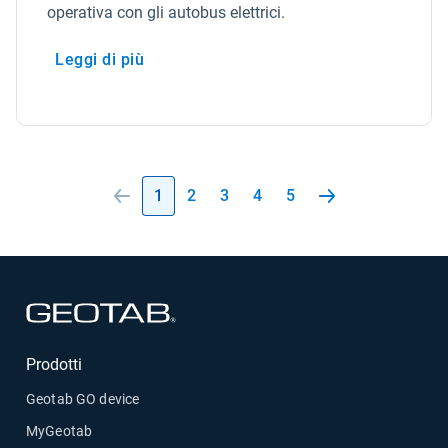
operativa con gli autobus elettrici.
Leggi di più
1
2
3
4
5
Apri in una nuova finestra
Prodotti
Geotab GO device
MyGeotab