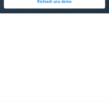
Richiedi una demo
Informazioni in tempo reale per
flotte innovative
Massimizza l'efficienza, mantenendo soddisfatti i clienti
con la piattaforma telematica aperta di Geotab. Ottieni le
informazioni necessarie per livelli elevati di produttività e
sostenibilità attraverso il Marketplace di Geotab, un
ecosistema unico di app telematiche orientate al business
e soluzioni integrate. Grazie alla raccolta dati avanzata e
alla facile integrazione, le flotte per il trasporto di rifiuti e il
riciclaggio possono anche ridurre i costi e migliorare la
sicurezza dei conducenti.