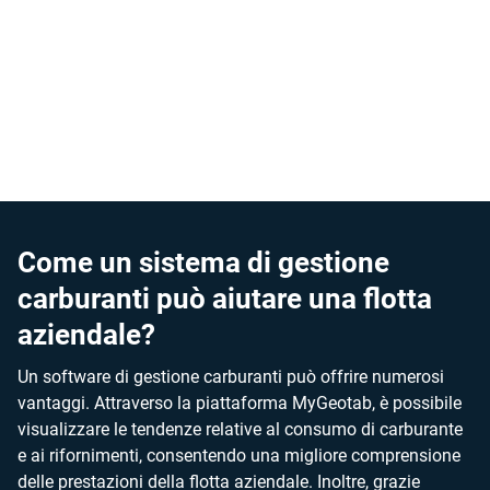
condizioni. Con l'aiuto dei report e dei promemoria di
Geotab, puoi implementare una manutenzione proattiva
sulla tua flotta, garantendo che i veicoli siano sempre nelle
condizioni ottimali per ottenere il massimo rendimento dal
carburante.
Come un sistema di gestione
carburanti può aiutare una flotta
aziendale?
Un software di gestione carburanti può offrire numerosi
vantaggi. Attraverso la piattaforma MyGeotab, è possibile
visualizzare le tendenze relative al consumo di carburante
e ai rifornimenti, consentendo una migliore comprensione
delle prestazioni della flotta aziendale. Inoltre, grazie