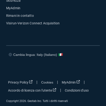
Sicurezza
MyAdmin
Rimani in contatto
Visirun-Verizon Connect Acquisition
Cambia lingua: Italy (Italiano)
Apri in una nuova finestra
Apri in una nuova finestra
Apri in una nuova finestra
Apri in una nuova finestra
Apri in una nuova finestra
Apri in una nuova 
|
|
|
Privacy Policy
Cookies
MyAdmin
Apri in una nuova finestra
|
Accordo di licenza con l'utente
Condizioni d'uso
Copyright 2026. Geotab Inc. Tutti i diritti riservati