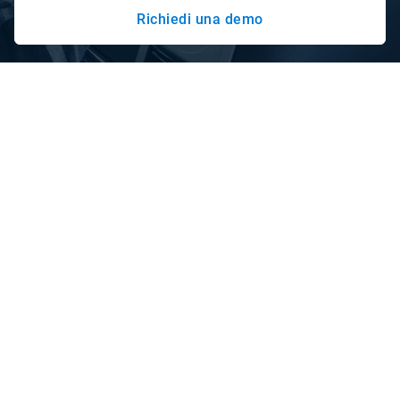
Richiedi una demo
Invia feedback in tempo reale per
migliorare la guida degli autisti
Per una gestione carburanti efficiente, è fondamentale
ridurre i comportamenti di guida indesiderati come eccesso
di velocità, frenate brusche e soste a motore acceso
superflue. Grazie agli strumenti di coaching per gli autisti
disponibili nel Marketplace di Geotab, è possibile fornire un
feedback immediato tramite avvisi vocali o segnali
acustici quando non rispettano le regole predefinite.
Questo incoraggia un miglioramento dello stile di guida,
ottimizzando così il consumo di carburante.