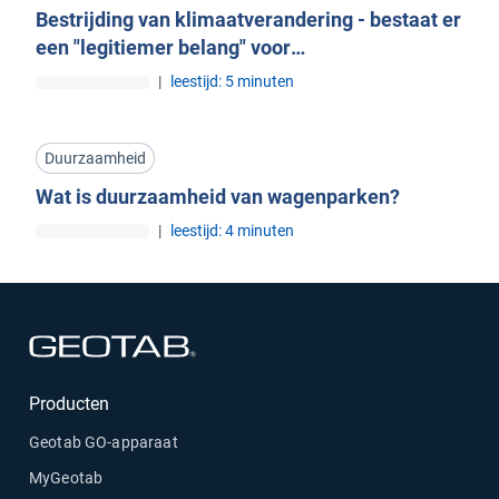
Bestrijding van klimaatverandering - bestaat er
een "legitiemer belang" voor
gegevensverwerking?
|
leestijd: 5 minuten
Duurzaamheid
Wat is duurzaamheid van wagenparken?
|
leestijd: 4 minuten
Openen in een nieuw venster
Producten
Geotab GO-apparaat
MyGeotab