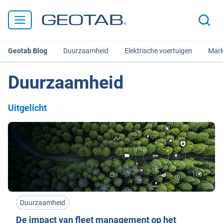
Geotab Blog
Duurzaamheid
Elektrische voertuigen
Mark
Duurzaamheid
Uitgelicht
Duurzaamheid
De impact van fleet management op het