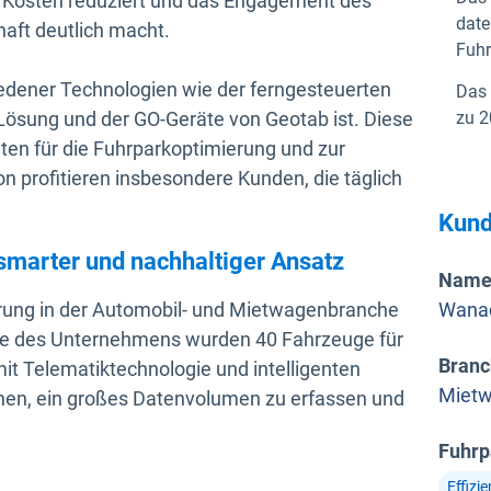
, Kosten reduziert und das Engagement des
date
aft deutlich macht.
Fuh
iedener Technologien wie der ferngesteuerten
Das 
s-Lösung und der GO-Geräte von Geotab ist. Diese
zu 2
ten für die Fuhrparkoptimierung und zur
 profitieren insbesondere Kunden, die täglich
.
Kund
 smarter und nachhaltiger Ansatz
Name
hrung in der Automobil- und Mietwagenbranche
Wana
te des Unternehmens wurden 40 Fahrzeuge für
Branc
it Telematiktechnologie und intelligenten
Miet
hen, ein großes Datenvolumen zu erfassen und
Fuhrp
Effizi