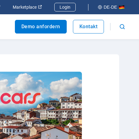
 öffnen
In neuem Fenster öffnen
In neuem Fenster öffnen
Marketplace
Login
DE-DE
Demo anfordern
Kontakt