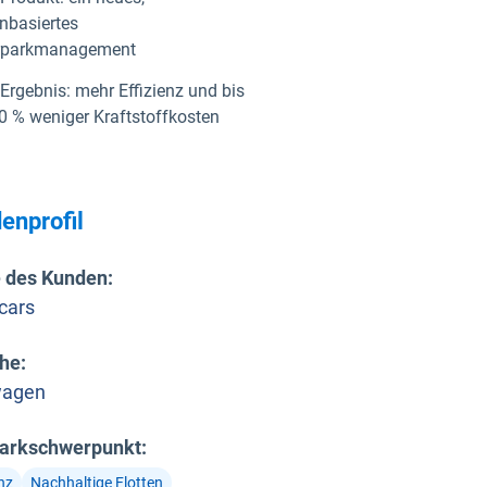
nbasiertes
rparkmanagement
Ergebnis: mehr Effizienz und bis
0 % weniger Kraftstoffkosten
enprofil
 des Kunden
:
cars
he
:
wagen
arkschwerpunkt
:
enz
Nachhaltige Flotten