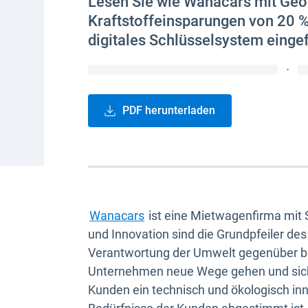
Lesen Sie wie Wanacars mit Ge
Kraftstoffeinsparungen von 20 % 
digitales Schlüsselsystem eingef
·
PDF herunterladen
In neuem Fenster öffnen
Wanacars
ist eine Mietwagenfirma mit S
und Innovation sind die Grundpfeiler de
Verantwortung der Umwelt gegenüber b
Unternehmen neue Wege gehen und sich 
Kunden ein technisch und ökologisch inn