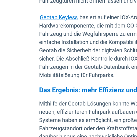
Fahrzeugtüren nicht öffnen lassen und ve
Geotab Keyless
basiert auf einer IOX-Ar
Hardwarekomponente, die mit dem GO-G
Fahrzeug und die Wegfahrsperre zu ermögl
einfache Installation und die Kompatibil
Geotab die Sicherheit der digitalen Sch
sicher. Die Abschließ-Kontrolle durch I
Fahrzeugen in der Geotab-Datenbank erm
Mobilitätslösung für Fuhrparks.
Das Ergebnis: mehr Effizienz und
Mithilfe der Geotab-Lösungen konnte W
neuen, effizienteren Fuhrpark aufbauen 
Systeme haben es ermöglicht, ein große
Fahrzeugstandort oder den Kraftstoffsta
darüber hinaus eine nachweisliche Opt