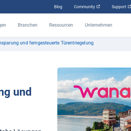
In neuem Fenster
Blog
Community
Support
gen
Branchen
Ressourcen
Unternehmen
nsparung und ferngesteuerte Türentriegelung
ung und