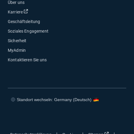
Über uns
In neuem Fenster öffnen
Karriere
Geschäftsleitung
Soziales Engagement
Sicherheit
MyAdmin
Kontaktieren Sie uns
Standort wechseln: Germany (Deutsch)
In neuem Fenster öffnen
In neuem Fenster öffnen
In neuem Fenster öffnen
In neuem Fenster öffnen
In neuem Fen