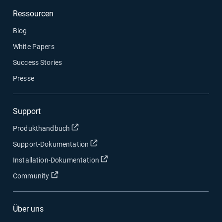
Ressourcen
Blog
White Papers
Success Stories
Presse
Support
In neuem Fenster öffnen
Produkthandbuch
In neuem Fenster öffnen
Support-Dokumentation
In neuem Fenster öffnen
Installation-Dokumentation
In neuem Fenster öffnen
Community
Über uns