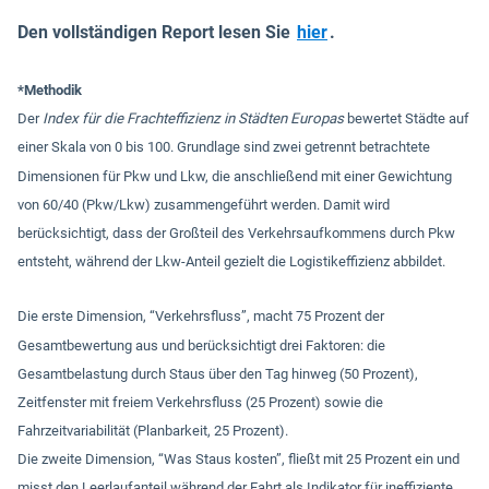
In neuem Fenster öf
Den vollständigen Report lesen Sie
hier
.
*Methodik
Der
Index für die Frachteffizienz in Städten Europas
bewertet Städte auf
einer Skala von 0 bis 100. Grundlage sind zwei getrennt betrachtete
Dimensionen für Pkw und Lkw, die anschließend mit einer Gewichtung
von 60/40 (Pkw/Lkw) zusammengeführt werden. Damit wird
berücksichtigt, dass der Großteil des Verkehrsaufkommens durch Pkw
entsteht, während der Lkw-Anteil gezielt die Logistikeffizienz abbildet.
Die erste Dimension, “Verkehrsfluss”, macht 75 Prozent der
Gesamtbewertung aus und berücksichtigt drei Faktoren: die
Gesamtbelastung durch Staus über den Tag hinweg (50 Prozent),
Zeitfenster mit freiem Verkehrsfluss (25 Prozent) sowie die
Fahrzeitvariabilität (Planbarkeit, 25 Prozent).
Die zweite Dimension, “Was Staus kosten”, fließt mit 25 Prozent ein und
misst den Leerlaufanteil während der Fahrt als Indikator für ineffiziente