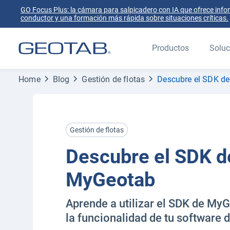
GO Focus Plus: la cámara para salpicadero con IA que ofrece info
conductor y una formación más rápida sobre situaciones críticas.
Productos
Soluc
Home
Blog
Gestión de flotas
Descubre el SDK d
Gestión de flotas
Descubre el SDK d
MyGeotab
Aprende a utilizar el SDK de My
la funcionalidad de tu software d