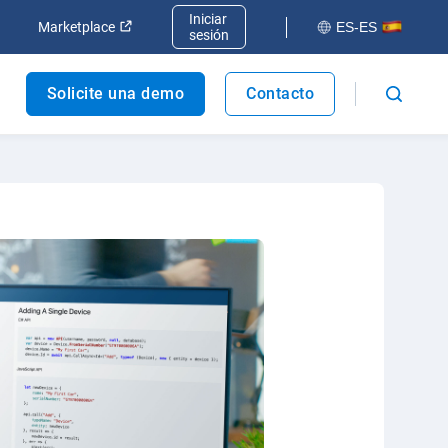
Iniciar
va ventana
Abrir en una nueva ventana
Abrir en una nueva ventana
Marketplace
ES-ES
sesión
Solicite una demo
Contacto