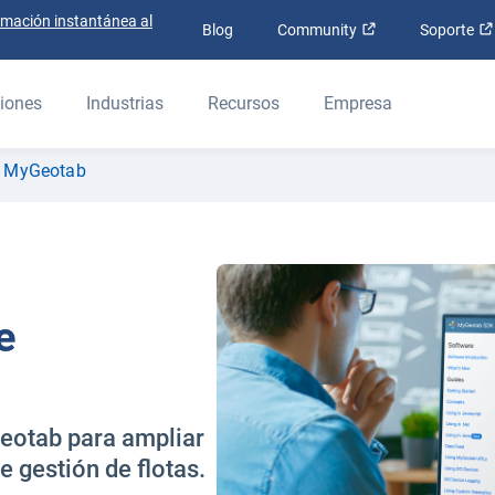
rmación instantánea al
Abrir en una nue
Blog
Community
Soporte
iones
Industrias
Recursos
Empresa
e MyGeotab
e
Geotab para ampliar
e gestión de flotas.