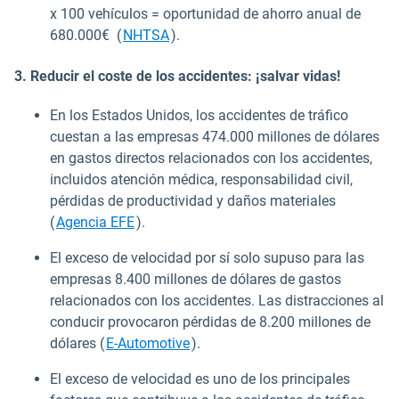
x 100 vehículos = oportunidad de ahorro anual de
Abrir en una nueva ventana
680.000€ (
NHTSA
).
3. Reducir el coste de los accidentes: ¡salvar vidas!
En los Estados Unidos, los accidentes de tráfico
cuestan a las empresas 474.000 millones de dólares
en gastos directos relacionados con los accidentes,
incluidos atención médica, responsabilidad civil,
pérdidas de productividad y daños materiales
Abrir en una nueva ventana
(
Agencia EFE
).
El exceso de velocidad por sí solo supuso para las
empresas 8.400 millones de dólares de gastos
relacionados con los accidentes. Las distracciones al
conducir provocaron pérdidas de 8.200 millones de
Abrir en una nueva ventana
dólares (
E-Automotive
).
El exceso de velocidad es uno de los principales