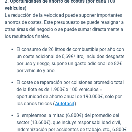
2. Oportunidades de ahorro de costes (por cada 100
vehículos)
La reducción de la velocidad puede suponer importantes
ahorros de costes. Este presupuesto se puede reasignar a
otras áreas del negocio o se puede sumar directamente a
los resultados finales.
El consumo de 26 litros de combustible por año con
un coste adicional de 0,69€/litro, incluidos desgaste
por uso y riesgo, supone un gasto adicional de 82€
por vehículo y año.
El coste de reparación por colisiones promedio total
de la flota es de 1.900€ x 100 vehículos =
oportunidad de ahorro anual de 190.000€, solo por
Abrir en una nueva ventana
los daños físicos (
Autofácil
).
Si empleamos la mitad (6.800€) del promedio del
sector (13.600€), que incluye responsabilidad civil,
indemnización por accidentes de trabajo, etc., 6.800€