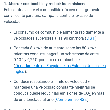
1. Ahorrar combustible y reducir las emisiones
Estos datos sobre el combustible ofrecen un argumento
convincente para una campaña contra el exceso de
velocidad:
El consumo de combustible aumenta rápidamente a
Abrir en
velocidades superiores a las 90 km/hora (
DGT
).
Por cada 8 km/h de aumento sobre las 80 km/h
mientras conduce, pagará un sobrecoste de entre
0,13€ y 0,26€ por litro de combustible
(
Departamento de Energía de los Estados Unidos - en
Abrir en una nueva ventana
inglés
).
Conducir respetando el límite de velocidad y
mantener una velocidad constante mientras se
conduce puede reducir las emisiones de CO
en más
2
Abrir en una
de una tonelada al año (
Compromiso RSE
).