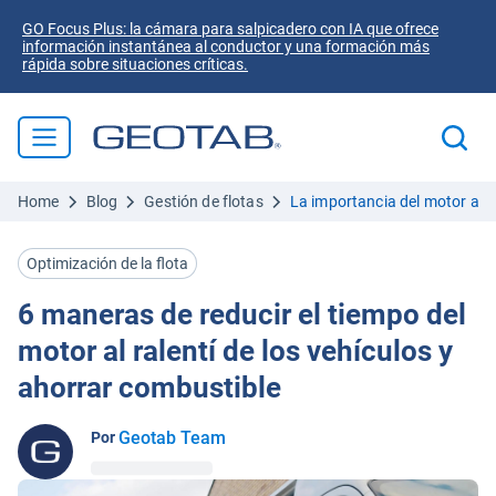
GO Focus Plus: la cámara para salpicadero con IA que ofrece
información instantánea al conductor y una formación más
rápida sobre situaciones críticas.
Home
Blog
Gestión de flotas
La importancia del motor al 
Optimización de la flota
6 maneras de reducir el tiempo del
motor al ralentí de los vehículos y
ahorrar combustible
Geotab Team
Por