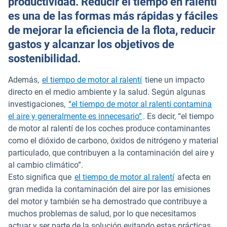
productividad. Reducir el tiempo en ralentí
es una de las formas más rápidas y fáciles
de mejorar la eficiencia de la flota, reducir
gastos y alcanzar los objetivos de
sostenibilidad.
Además,
el tiempo de motor al ralentí
tiene un impacto
directo en el medio ambiente y la salud. Según algunas
investigaciones,
“el tiempo de motor al ralentí contamina
Abrir en una nueva ven
el aire y generalmente es innecesario”
. Es decir, “el tiempo
de motor al ralentí de los coches produce contaminantes
como el dióxido de carbono, óxidos de nitrógeno y material
particulado, que contribuyen a la contaminación del aire y
al cambio climático”.
Abrir en una n
Esto significa que
el tiempo de motor al ralentí
afecta en
gran medida la contaminación del aire por las emisiones
del motor y también se ha demostrado que contribuye a
muchos problemas de salud, por lo que necesitamos
actuar y ser parte de la solución evitando estas prácticas