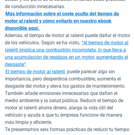
de conducción innecesarias.
Más información sobre el coste oculto del tiempo de
motor al ralentí y cómo evitarlo en nuestro ebook
disponible aquí.
Además, el tiempo de motor al ralentí puede dañar el motor
de los vehículos. Según se ha visto,
“el tiempo de motor al
ralentí implica una combustión incompleta, lo que lleva a
una acumulación de residuos en un motor, aumentando el
Abrir en una nueva ventana
desgaste”
.
El tiempo de motor al ralentí
puede parecer algo sin
importancia, pero desperdicia combustible, aumenta el
desgaste del motor y eleva los gastos de mantenimiento.
También añade emisiones innecesarias que dañan el
medio ambiente y la salud pública. Reducir el tiempo de
motor al ralentí ahorra dinero, alarga la vida útil del
vehículo y ayuda a que tu empresa funcione de manera
más limpia y eficiente.
Te presentamos seis formas prácticas de reducir tu tiempo