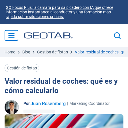
GO Focus Plus: la cámara para salpicadero con IA que ofrece
información instantánea al conductor y una formación más
rápida sobre situaciones críticas.
Home
Blog
Gestión de flotas
Valor residual de coches: qué
Gestión de flotas
Valor residual de coches: qué es y
cómo calcularlo
Juan Rosemberg
Por
|
Marketing Coordinator