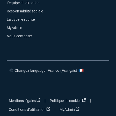
L'équipe de direction
Responsabilité sociale
La cyber-sécurité
MyAdmin
Nous contacter
Changez language: France (Français)
Ouvrir dans une nouvelle fenêtre
Ouvrir dans une nouvelle fenêtre
Ouvrir dans une nouvelle fenêtre
Ouvrir dans une nouvelle fenêtre
Ouvrir dans une nouvelle fenêtre
Ouvrir dans une no
|
|
Mentions légales
Politique de cookies
Ouvrir dans une nouvelle fenêtre
Ouvrir dans une nouvel
|
Conditions d’utilisation
MyAdmin