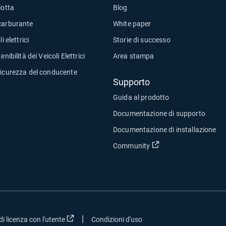
lotta
Blog
carburante
White paper
i elettrici
Storie di successo
enibilità dei Veicoli Elettrici
Area stampa
sicurezza del conducente
Supporto
Guida al prodotto
Documentazione di supporto
Documentazione di installazione
Apri in una nuova fin
Community
|
va finestra
Apri in una nuova finestra
i licenza con l'utente
Condizioni d'uso