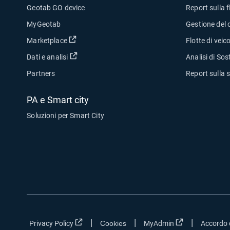
Geotab GO device
Report sulla f
MyGeotab
Gestione del 
Apri in una nuova finestra
Marketplace
Flotte di veicol
Apri in una nuova finestra
Dati e analisi
Analisi di Sost
Partners
Report sulla 
PA e Smart city
Soluzioni per Smart City
|
|
|
Apri in una nuova finestra
Apri in una nuo
Privacy Policy
Cookies
MyAdmin
Accordo d