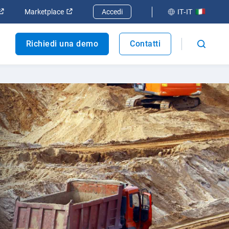
 finestra
Apri in una nuova finestra
Apri in una nuova finestra
Marketplace
Accedi
IT-IT
Richiedi una demo
Contatti