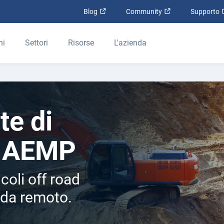
Apri in una nuova finestra
Apri in una nuova
Blog
Community
Supporto
ni
Settori
Risorse
L'azienda
te di
ti AEMP
coli off road
e da remoto.