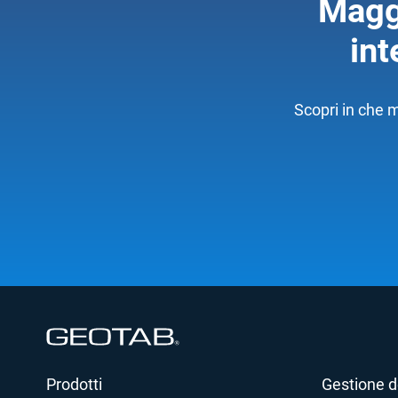
Maggi
int
Scopri in che m
Apri in una nuova finestra
Prodotti
Gestione de