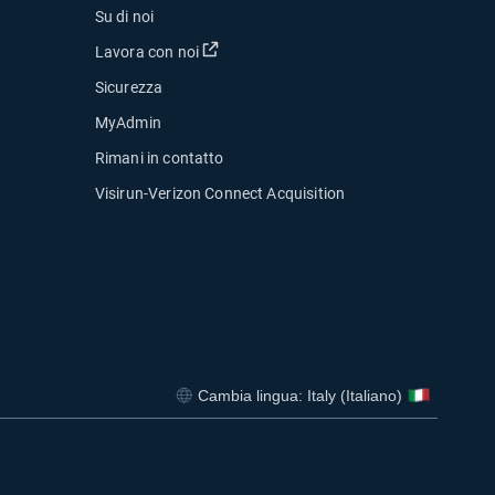
Su di noi
Apri in una nuova finestra
Lavora con noi
Sicurezza
MyAdmin
Rimani in contatto
Visirun-Verizon Connect Acquisition
estra
Cambia lingua: Italy (Italiano)
Apri in una nuova finestra
Apri in una nuova finestra
Apri in una nuova finestra
Apri in una nu