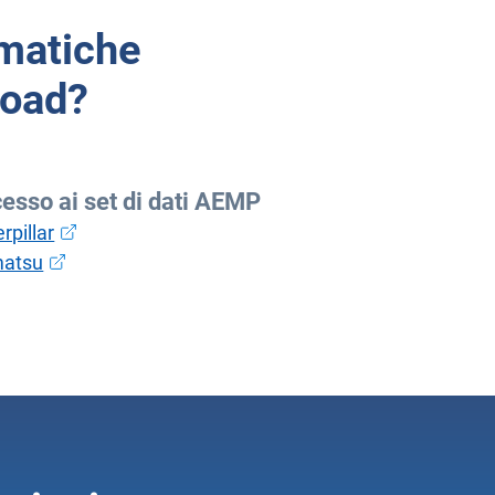
ematiche
road?
esso ai set di dati AEMP
Apri in una nuova finestra
rpillar
Apri in una nuova finestra
atsu