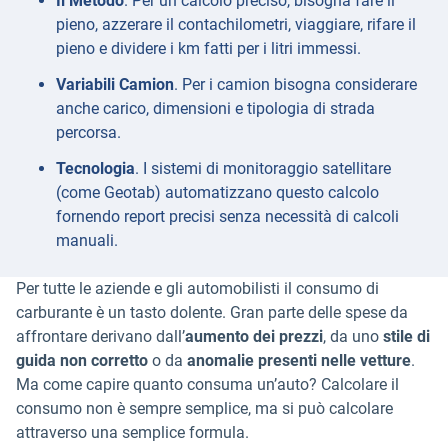
Il Metodo
. Per un calcolo preciso, bisogna fare il
pieno, azzerare il contachilometri, viaggiare, rifare il
pieno e dividere i km fatti per i litri immessi.
Variabili Camion
. Per i camion bisogna considerare
anche carico, dimensioni e tipologia di strada
percorsa.
Tecnologia
. I sistemi di monitoraggio satellitare
(come Geotab) automatizzano questo calcolo
fornendo report precisi senza necessità di calcoli
manuali.
Per tutte le aziende e gli automobilisti il consumo di
carburante è un tasto dolente. Gran parte delle spese da
affrontare derivano dall’
aumento dei prezzi
, da uno
stile di
guida non corretto
o da
anomalie presenti nelle vetture
.
Ma come capire quanto consuma un’auto? Calcolare il
consumo non è sempre semplice, ma si può calcolare
attraverso una semplice formula.