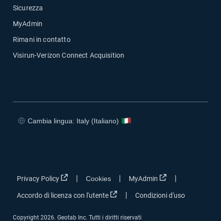
Sicurezza
MyAdmin
Rimani in contatto
Visirun-Verizon Connect Acquisition
Cambia lingua: Italy (Italiano)
Apri in una nuova finestra
Apri in una nuova finestra
Apri in una nuova finestra
Apri in una nuova finestra
Apri in una nuova finestra
Apri in una nuova 
|
|
|
Privacy Policy
Cookies
MyAdmin
Apri in una nuova finestra
|
Accordo di licenza con l'utente
Condizioni d'uso
Copyright 2026. Geotab Inc. Tutti i diritti riservati