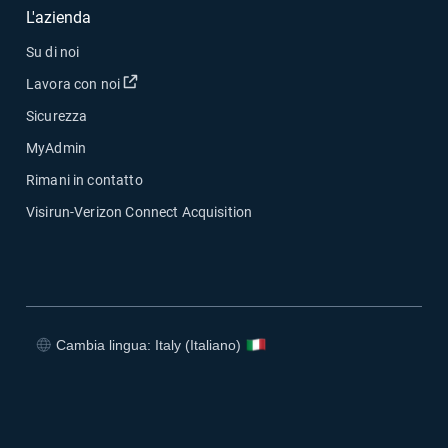
L'azienda
Su di noi
Apri in una nuova finestra
Lavora con noi
Sicurezza
MyAdmin
Rimani in contatto
Visirun-Verizon Connect Acquisition
Cambia lingua: Italy (Italiano)
Apri in una nuova finestra
Apri in una nuova finestra
Apri in una nuova finestra
Apri in una nuova finestra