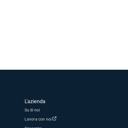
L'azienda
Su di noi
Apri in una nuova finestra
Lavora con noi