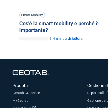
Smart Mobility
Cos’è la smart mobility e perché è
importante?
|
4 minuti di lettura
Apri in una nuova finestra
Prodotti
Gestione de
Geotab GO device
Report sulla f
MyGeotab
Gestione del 