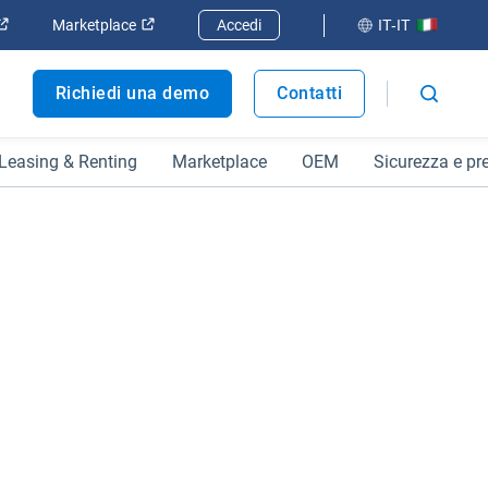
 finestra
Apri in una nuova finestra
Apri in una nuova finestra
Marketplace
Accedi
IT-IT
Richiedi una demo
Contatti
Leasing & Renting
Marketplace
OEM
Sicurezza e pr