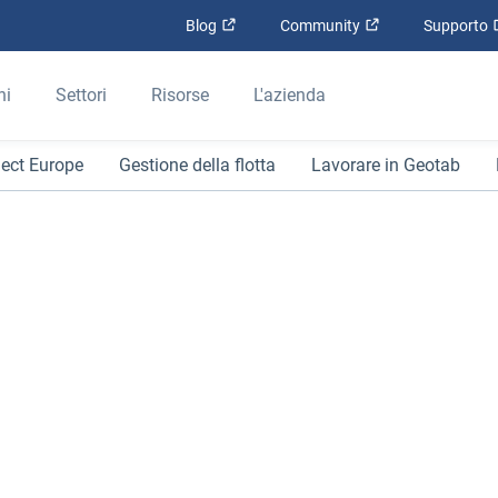
Apri in una nuova finestra
Apri in una nuova
Blog
Community
Supporto
ni
Settori
Risorse
L'azienda
ect Europe
Gestione della flotta
Lavorare in Geotab