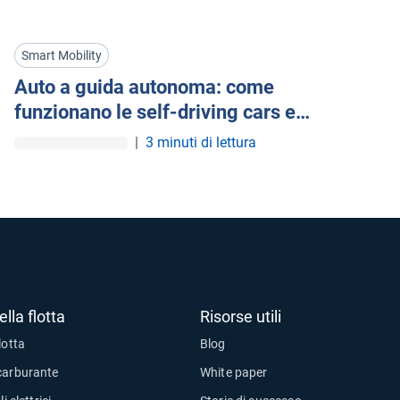
Smart Mobility
Auto a guida autonoma: come
funzionano le self-driving cars e
quanti livelli ci sono
|
3 minuti di lettura
lla flotta
Risorse utili
lotta
Blog
carburante
White paper