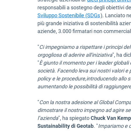
responsabili a sostegno degli obiettivi del
Apri in una n
Sviluppo Sostenibile (SDGs
)
. Lanciato n
più grande iniziativa di sostenibilità az
aziende, 3.000 firmatari non commerciali i
"
Ci impegniamo a rispettare i principi d
orgogliosa di aderire all'iniziativa
", ha di
"
È giunto il momento per i leader globali d
società. Facendo leva sui nostri valori e p
policy e le procedure,introducendo allo s
aumentando le possibilità di raggiungere 
"
Con la nostra adesione al Global Compac
dimostrare il nostro impegno ad agire seco
l’azienda
", ha spiegato
Chuck Van Kempe
Sustainability di Geotab
. "
Impariamo e cr