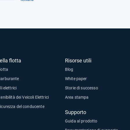
i sosta a motore
enibilità 2024 di
so e accelerano
tab
ttrificazione
lla flotta
Risorse utili
lotta
Blog
carburante
White paper
i elettrici
Storie di successo
enibilità dei Veicoli Elettrici
Area stampa
sicurezza del conducente
Supporto
Guida al prodotto