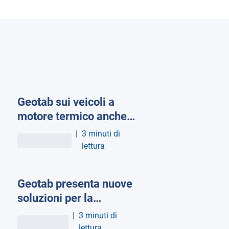
Geotab sui veicoli a
motore termico anche
dopo il 2035: il
|
3 minuti di
dietrofront dell’UE
lettura
invita a guardare ai dati
Geotab presenta nuove
soluzioni per la
sostenibilità delle flotte
|
3 minuti di
lettura