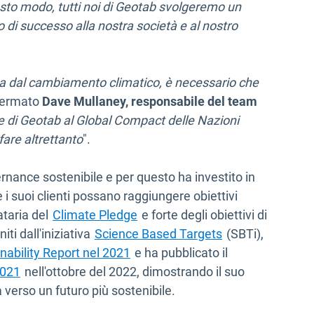
uesto modo, tutti noi di Geotab svolgeremo un
o di successo alla nostra società e al nostro
ta dal cambiamento climatico, è necessario che
ffermato
Dave Mullaney, responsabile del team
e di Geotab al Global Compact delle Nazioni
fare altrettanto
".
nance sostenibile e per questo ha investito in
e i suoi clienti possano raggiungere obiettivi
ataria del
Climate Pledge
e forte degli obiettivi di
iti dall'iniziativa
Science Based Targets
(SBTi),
nability Report nel 2021
e ha pubblicato il
2021
nell'ottobre del 2022, dimostrando il suo
 verso un futuro più sostenibile.