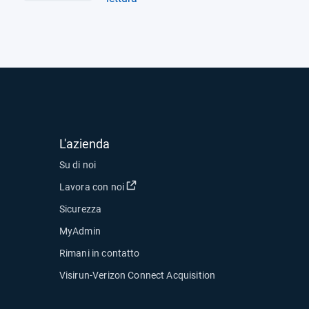
L'azienda
Su di noi
Apri in una nuova finestra
Lavora con noi
Sicurezza
MyAdmin
Rimani in contatto
Visirun-Verizon Connect Acquisition