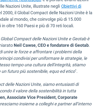
le Nazioni Unite, illustrate negli
Obiettivi di
uova finestra
el 2000, il Global Compact delle Nazioni Unite è la
iendale al mondo, che coinvolge più di 15.000
n oltre 160 Paesi e più di 70 reti locali.
el Global Compact delle Nazioni Unite e Geotab è
chiarato
Neil Cawse, CEO e fondatore di Geotab
.
i unire le forze e affrontare i problemi della
rincipi condivisi per uniformare le strategie, le
tesso tempo una cultura dell'integrità, stiamo
un futuro più sostenibile, equo ed etico
".
t delle Nazioni Unite, siamo entusiasti di
ndo il valore della sostenibilità in tutta
n, Associate Vice President, Corporate
esciamo insieme a colleghi e partner all’interno