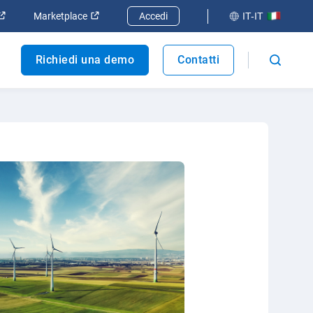
 finestra
Apri in una nuova finestra
Apri in una nuova finestra
Marketplace
Accedi
IT-IT
Richiedi una demo
Contatti