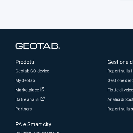
tempi d
sost
acce
Geo
l’ele
Apri in una nuova finestra
Prodotti
Gestione de
Geotab GO device
Report sulla f
MyGeotab
Gestione del 
Apri in una nuova finestra
Marketplace
Flotte di veicol
Apri in una nuova finestra
Dati e analisi
Analisi di Sost
Partners
Report sulla 
PA e Smart city