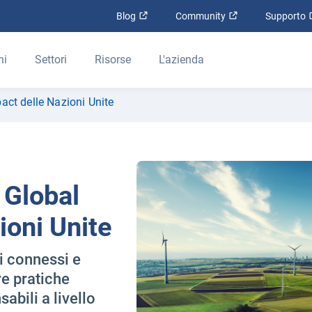
Apri in una nuova finestra
Apri in una nuova
Blog
Community
Supporto
ni
Settori
Risorse
L'azienda
act delle Nazioni Unite
 Global
ioni Unite
i connessi e
e pratiche
abili a livello