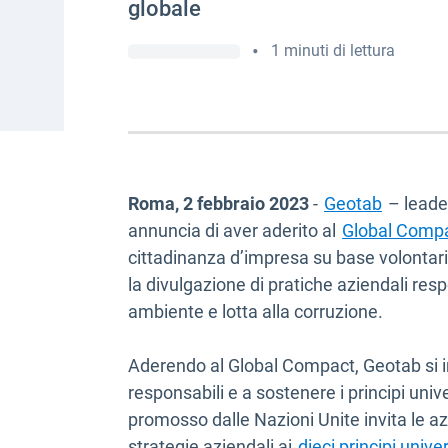
globale
•
1 minuti di lettura
Roma, 2 febbraio 2023
-
Geotab
– leader
annuncia di aver aderito al
Global Compa
cittadinanza d’impresa su base volontar
la divulgazione di pratiche aziendali respo
ambiente e lotta alla corruzione.
Aderendo al Global Compact, Geotab si i
responsabili e a sostenere i principi unive
promosso dalle Nazioni Unite invita le azi
strategie aziendali ai
dieci principi univ