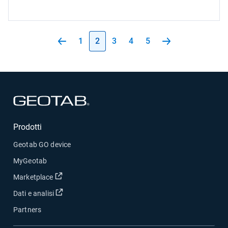
1
2
3
4
5
Apri in una nuova finestra
Prodotti
Geotab GO device
MyGeotab
Apri in una nuova finestra
Marketplace
Apri in una nuova finestra
Dati e analisi
Partners