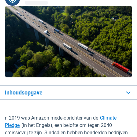
Inhoudsopgave
n 2019 was Amazon mede-oprichter van de
Climate
Openen in een nieuw venster
Pledge
(in het Engels), een belofte om tegen 2040
emissievrij te zijn. Sindsdien hebben honderden bedrijven