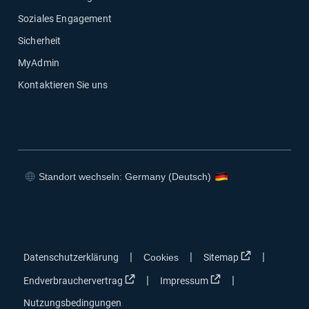
Soziales Engagement
Sicherheit
MyAdmin
Kontaktieren Sie uns
Standort wechseln: Germany (Deutsch)
In neuem Fenster öffnen
In neuem Fenster öffnen
In neuem Fenster öffnen
In neuem Fenster öffnen
In neuem Fen
|
|
|
Datenschutzerklärung
Cookies
Sitemap
In neuem Fenster öffnen
In neuem Fenster öf
|
|
Endverbrauchervertrag
Impressum
Nutzungsbedingungen