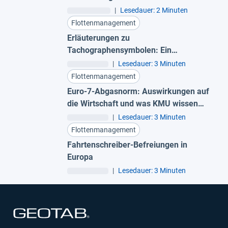
Routenoptimierung
|
Lesedauer: 2 Minuten
Flottenmanagement
Erläuterungen zu
Tachographensymbolen: Ein
umfassender Leitfaden zu
|
Lesedauer: 3 Minuten
Tachographensymbolen
Flottenmanagement
Euro-7-Abgasnorm: Auswirkungen auf
die Wirtschaft und was KMU wissen
müssen
|
Lesedauer: 3 Minuten
Flottenmanagement
Fahrtenschreiber-Befreiungen in
Europa
|
Lesedauer: 3 Minuten
In neuem Fenster öffnen