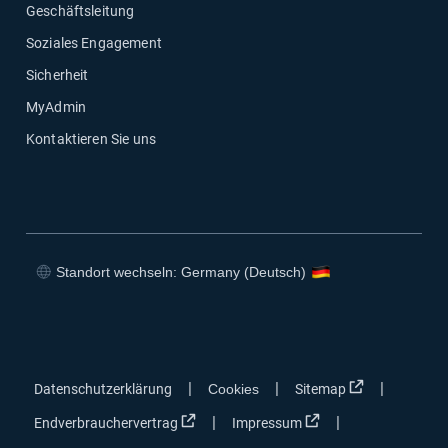
Geschäftsleitung
Soziales Engagement
Sicherheit
MyAdmin
Kontaktieren Sie uns
Standort wechseln: Germany (Deutsch)
In neuem Fenster öffnen
In neuem Fenster öffnen
In neuem Fenster öffnen
In neuem Fenster öffnen
In neuem Fen
|
|
|
Datenschutzerklärung
Cookies
Sitemap
In neuem Fenster öffnen
In neuem Fenster öf
|
|
Endverbrauchervertrag
Impressum