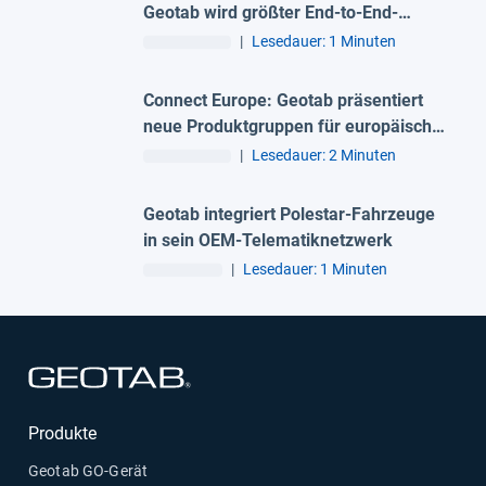
Geotab wird größter End-to-End-
Telematikanbieter in EMEA
|
Lesedauer: 1 Minuten
Connect Europe: Geotab präsentiert
neue Produktgruppen für europäische
Flotten
|
Lesedauer: 2 Minuten
Geotab integriert Polestar-Fahrzeuge
in sein OEM-Telematiknetzwerk
|
Lesedauer: 1 Minuten
In neuem Fenster öffnen
Produkte
Geotab GO-Gerät