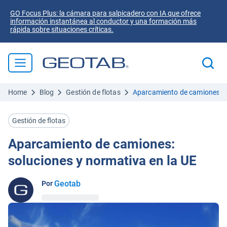
GO Focus Plus: la cámara para salpicadero con IA que ofrece
información instantánea al conductor y una formación más
rápida sobre situaciones críticas.
Home
Blog
Gestión de flotas
Aparcamiento de camiones: so
Gestión de flotas
Aparcamiento de camiones:
soluciones y normativa en la UE
Geotab
Por