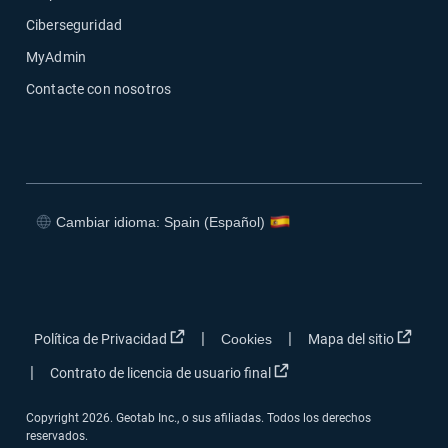
Ciberseguridad
MyAdmin
Contacte con nosotros
Cambiar idioma: Spain (Español)
Abrir en una nueva ventana
Abrir en una nueva ventana
Abrir en una nueva ventana
Abrir en una nueva ventana
Abrir en una nueva ventana
Abrir
|
|
Política de Privacidad
Cookies
Mapa del sitio
Abrir en una nueva venta
|
Contrato de licencia de usuario final
Copyright 2026. Geotab Inc., o sus afiliadas. Todos los derechos
reservados.