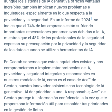
aunque los sistemas de IA generativa ofrecen ventajas
increíbles, también implican nuevos problemas e
inquietudes, especialmente en lo que respecta a la
Abrir en u
1
privacidad y la seguridad. En un informe de 2024
se
indica que el 74% de las empresas están sufriendo
importantes repercusiones por amenazas debidas a la IA,
mientras que el 48% de los profesionales de la seguridad
expresan su preocupación por la privacidad y la seguridad
de los datos cuando se utilizan herramientas de IA.
En Geotab sabemos que estas inquietudes existen y nos
comprometemos a implementar protocolos de IA,
privacidad y seguridad integrales y responsables en
nuestros modelos de IA, como es el caso de Ace™ de
Geotab, nuestro innovador asistente con tecnología de IA
generativa. Al dar prioridad a una IA responsable, Ace™ de
Geotab protege tu información confidencial a la vez que te
proporciona información útil para respaldar tus prioridades
en la gestión de flotas.