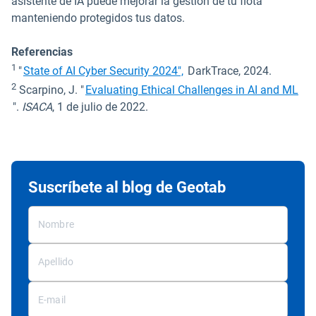
asistente de IA puede mejorar la gestión de tu flota
manteniendo protegidos tus datos.
Referencias
Abrir en una nueva ventan
1
"
State of AI Cyber Security 2024",
DarkTrace, 2024.
2
Scarpino, J. "
Evaluating Ethical Challenges in AI and ML
Abrir en una nueva ventana
".
ISACA
, 1 de julio de 2022.
Suscríbete al blog de Geotab