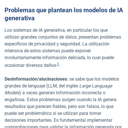
Problemas que plantean los modelos de IA
generativa
Los sistemas de IA generativa, en particular los que
utilizan grandes conjuntos de datos, presentan problemas
específicos de privacidad y seguridad. La utilización
intensiva de estos sistemas puede exponer
involuntariamente información delicada, lo cual puede
Abrir en una nueva ventana
2
ocasionar diversos daños
:
Desinformación/alucinaciones
: se sabe que los modelos
grandes de lenguaje (LLM, del inglés
Large Language
Models
) a veces generan información incorrecta o
engañosa. Estos problemas surgen cuando la IA genera
resultados que parecen fiables, pero son falsos, lo que
puede ser problemático si se utilizan para tomar
decisiones importantes. Es fundamental implementar
comprobaciones para validar la información generada por