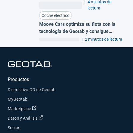
avanzada de Geotab
|
4 minutos de
lectura
Coche eléctrico
Moove Cars optimiza su flota con la
tecnología de Geotab y consigue
ahorrar más de 4.000.000€ al año
|
2 minutos de lectura
Abrir en una nueva ventana
Productos
Dispositivo GO de Geotab
MyGeotab
Abrir en una nueva ventana
Marketplace
Abrir en una nueva ventana
Datos y Análisis
Socios