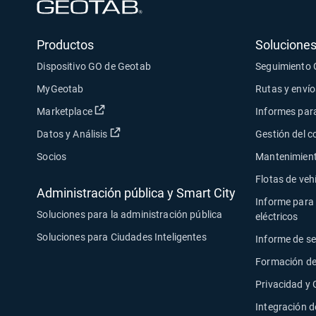
Abrir en una nueva ventana
Productos
Soluciones
Dispositivo GO de Geotab
Seguimiento
MyGeotab
Rutas y envío
Abrir en una nueva ventana
Marketplace
Informes para
Abrir en una nueva ventana
Datos y Análisis
Gestión del 
Socios
Mantenimiento
Flotas de veh
Administración pública y Smart City
Informe para 
Soluciones para la administración pública
eléctricos
Soluciones para Ciudades Inteligentes
Informe de s
Formación de
Privacidad y
Integración d