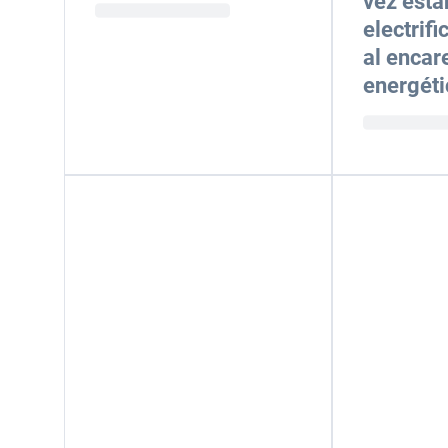
vez est
electrif
al encar
energéti