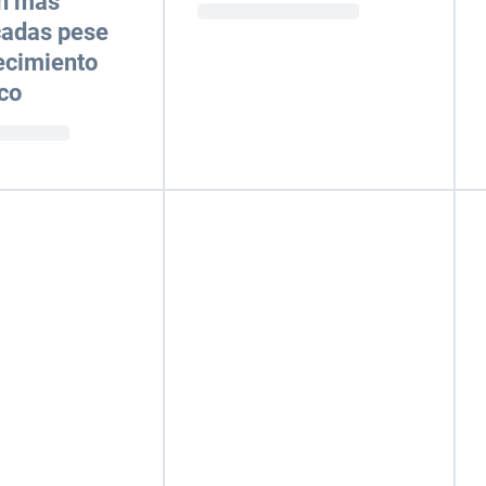
án más
icadas pese
ecimiento
co