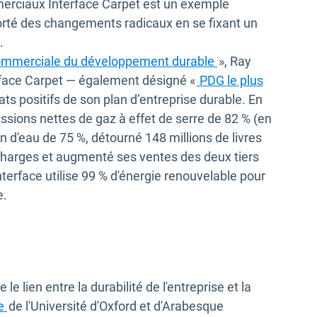
merciaux Interface Carpet est un exemple
porté des changements radicaux en se fixant un
.
Ouvrir dans une n
ommerciale du développement durable
», Ray
rface Carpet — également désigné «
PDG le plus
velle fenêtre
tats positifs de son plan d’entreprise durable. En
issions nettes de gaz à effet de serre de 82 % (en
 d'eau de 75 %, détourné 148 millions de livres
charges et augmenté ses ventes des deux tiers
vrir dans une nouvelle fenêtre
Interface utilise 99 % d'énergie renouvelable pour
e.
 lien entre la durabilité de l'entreprise et la
Ouvrir dans une nouvelle fenêtre
e
de l'Université d'Oxford et d'Arabesque