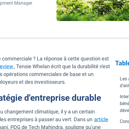
opment Manager
ie commerciale ? La réponse à cette question est
Tabl
Ouvrir dans une nouvelle fenêtre
Review
, Tensie Whelan écrit que la durabilité n'est
des opérations commerciales de base et un
Les 
ployeurs et des investisseurs.
d'en
atégie d'entreprise durable
Inte
béné
déve
 du changement climatique, il y a un certain
s entreprises à passer au vert. Dans un
article
Conc
ns une nouvelle fenêtre
rnani, PDG de Tech Mahindra, souligne qu'une