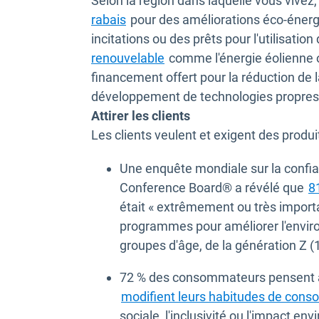
Selon la région dans laquelle vous vivez, 
Ouvrir dans une nouvelle fenêtre
rabais
pour des améliorations éco-éner
incitations ou des prêts pour l'utilisation
Ouvrir dans une nouvelle fe
renouvelable
comme l'énergie éolienne o
financement offert pour la réduction de 
développement de technologies propres
Attirer les clients
Les clients veulent et exigent des produi
Une enquête mondiale sur la confi
Conference Board® a révélé que
8
était « extrêmement ou très import
programmes pour améliorer l'envir
groupes d'âge, de la génération Z (
72 % des consommateurs pensent à
modifient leurs habitudes de con
sociale, l'inclusivité ou l'impact en