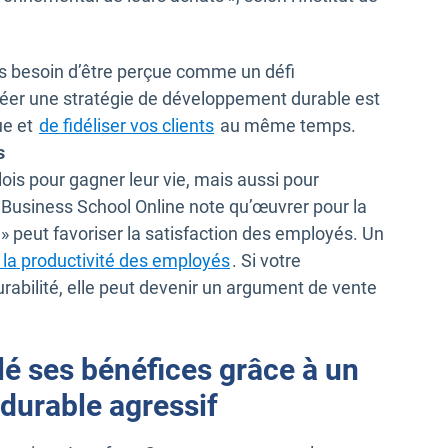
s besoin d’être perçue comme un défi
éer une stratégie de développement durable est
Ouvrir dans une nouvelle fenê
ue et
de fidéliser vos clients
au même temps.
s
s pour gagner leur vie, mais aussi pour
Business School Online note qu’œuvrer pour la
Ouvrir dans une nouvelle fenêtre
» peut favoriser la satisfaction des employés. Un
Ouvrir dans une nouvelle fe
la productivité des employés
. Si votre
durabilité, elle peut devenir un argument de vente
lé ses bénéfices grâce à un
durable agressif