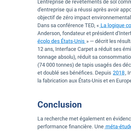
L'entreprise de revêtements de sol com
d'entreprise qui a réussi après avoir ap
objectif de zéro impact environnemental
Dans sa conférence TED, «
La logique c
Anderson, fondateur et président d'Inte
Ouvrir dans une nou
écolo des États-Unis
» — décrit les résul
12 ans, Interface Carpet a réduit ses ém
tonnage absolu), réduit sa consommation
(74 000 tonnes) de tapis usagés des dé
Ou
et doublé ses bénéfices. Depuis
2018
, 
la fabrication aux États-Unis et en Europ
Conclusion
La recherche met également en évidence le
performance financière. Une
méta-étud