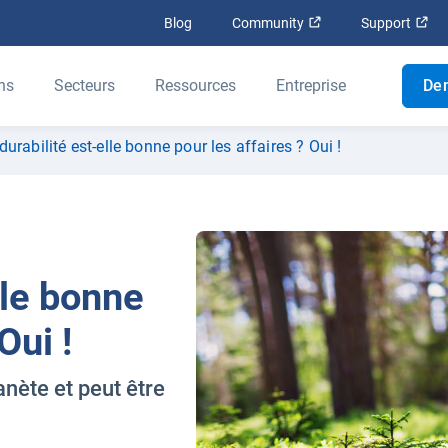
Ouvrir dans une nouv
Ouv
Blog
Community
Support
ns
Secteurs
Ressources
Entreprise
De
durabilité est-elle bonne pour les affaires ? Oui !
lle bonne
Oui !
anète et peut être