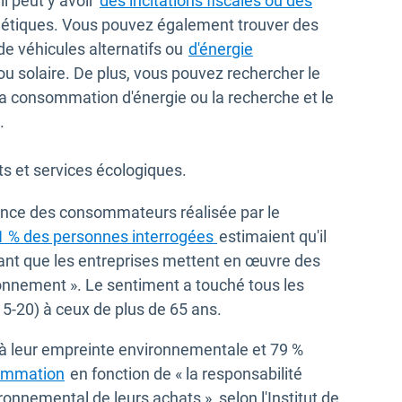
il peut y avoir
des incitations fiscales ou des
gétiques. Vous pouvez également trouver des
 de véhicules alternatifs ou
d'énergie
nêtre
u solaire. De plus, vous pouvez rechercher le
la consommation d'énergie ou la recherche et le
.
ts et services écologiques.
ance des consommateurs réalisée par le
Ouvrir dans une nouvelle 
1 % des personnes interrogées
estimaient qu'il
ant que les entreprises mettent en œuvre des
onnement ». Le sentiment a touché tous les
15-20) à ceux de plus de 65 ans.
 leur empreinte environnementale et 79 %
Ouvrir dans une nouvelle fenêtre
sommation
en fonction de « la responsabilité
vironnemental de leurs achats », selon l'Institut de