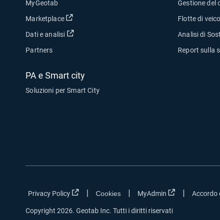
MyGeotab
Gestione del 
Apri in una nuova finestra
Marketplace
Flotte di veicol
Apri in una nuova finestra
Dati e analisi
Analisi di Sost
Partners
Report sulla 
PA e Smart city
Soluzioni per Smart City
|
|
|
Apri in una nuova finestra
Apri in una nuo
Privacy Policy
Cookies
MyAdmin
Accordo d
Copyright 2026. Geotab Inc. Tutti i diritti riservati