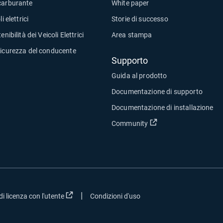
carburante
White paper
i elettrici
Storie di successo
enibilità dei Veicoli Elettrici
Area stampa
sicurezza del conducente
Supporto
Guida al prodotto
Documentazione di supporto
Documentazione di installazione
Apri in una nuova fin
Community
|
va finestra
Apri in una nuova finestra
i licenza con l'utente
Condizioni d'uso