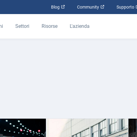
Apri in una nuova finestra
Apri in una nuova
Blog
Community
Supporto
ni
Settori
Risorse
L'azienda