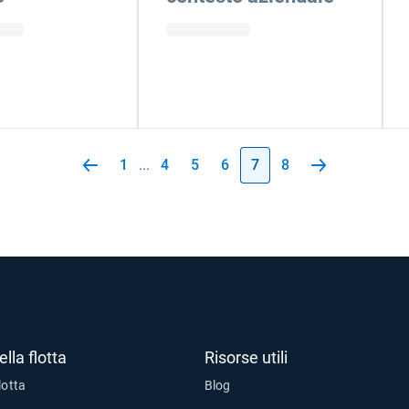
1
...
4
5
6
7
8
lla flotta
Risorse utili
lotta
Blog