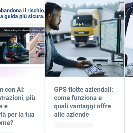
 con AI:
GPS flotte aziendali:
trazioni, più
come funziona e
a e
quali vantaggi offre
ità per la tua
alle aziende
Come?