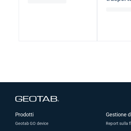
Apri in una nuova finestra
Prodotti
Gestione de
Geotab GO device
Report sulla f