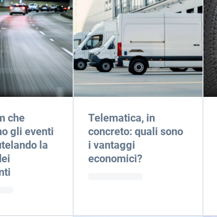
m che
Telematica, in
o gli eventi
concreto: quali sono
utelando la
i vantaggi
dei
economici?
nti