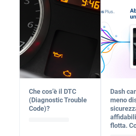
Che cos’è il DTC
Dash cam
(Diagnostic Trouble
meno dis
Code)?
sicurezz
affidabil
flotta. 