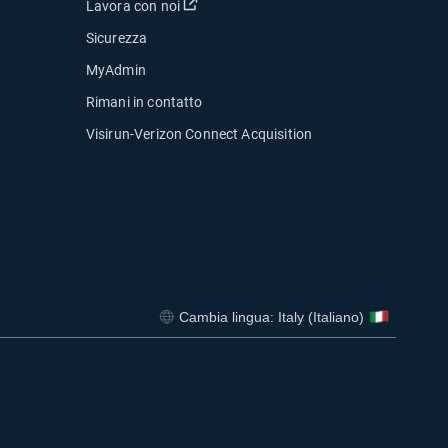
Apri in una nuova finestra
Lavora con noi
Sicurezza
MyAdmin
Rimani in contatto
Visirun-Verizon Connect Acquisition
estra
Cambia lingua: Italy (Italiano)
Apri in una nuova finestra
Apri in una nuova finestra
Apri in una nuova finestra
Apri in una nu