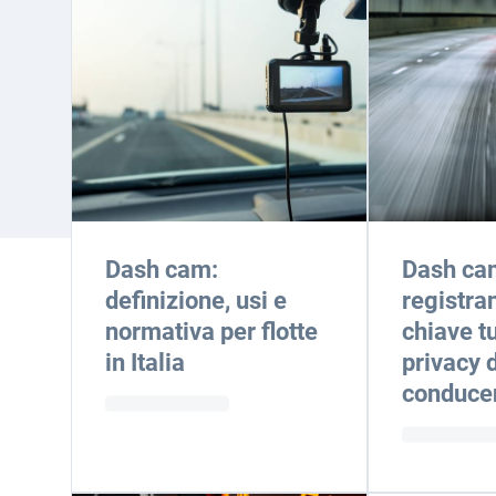
Dash cam:
Dash ca
definizione, usi e
registran
normativa per flotte
chiave t
in Italia
privacy 
conduce