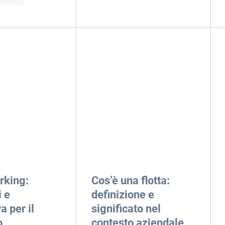
rking:
Cos’è una flotta:
i e
definizione e
a per il
significato nel
o
contesto aziendale