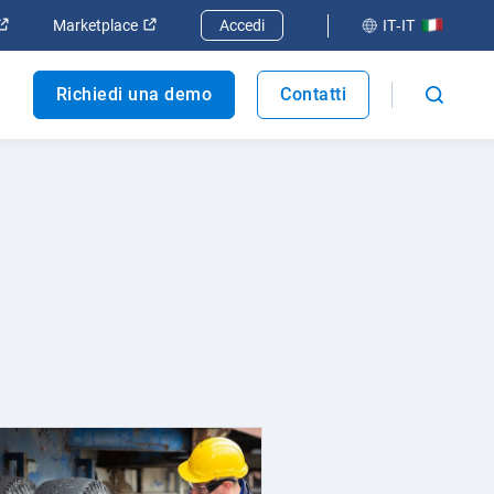
 finestra
Apri in una nuova finestra
Apri in una nuova finestra
Marketplace
Accedi
IT-IT
Richiedi una demo
Contatti