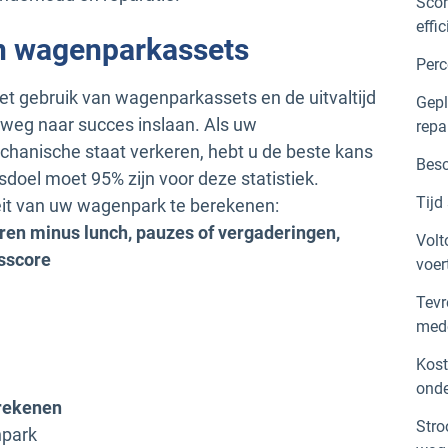
Scor
effi
n wagenparkassets
Perc
et gebruik van wagenparkassets en de uitvaltijd
Gepl
 weg naar succes inslaan. Als uw
rep
hanische staat verkeren, hebt u de beste kans
Besc
doel moet 95% zijn voor deze statistiek.
Tijd
eit van uw wagenpark te berekenen:
uren minus lunch, pauzes of vergaderingen,
Volt
tsscore
voer
Tevr
med
Kost
ond
erekenen
Stro
npark