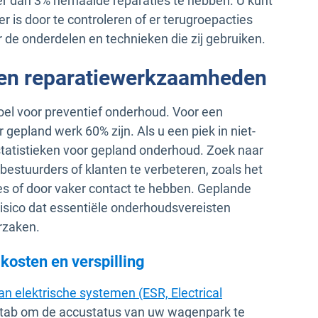
 dan 3% herhaalde reparaties te hebben. U kunt
 is door te controleren of er terugroepacties
r de onderdelen en technieken die zij gebruiken.
en reparatiewerkzaamheden
oel voor preventief onderhoud. Voor een
epland werk 60% zijn. Als u een piek in niet-
 statistieken voor gepland onderhoud. Zoek naar
tuurders of klanten te verbeteren, zoals het
es of door vaker contact te hebben. Geplande
sico dat essentiële onderhoudsvereisten
orzaken.
 kosten en verspilling
van elektrische systemen (ESR, Electrical
nster
otab om de accustatus van uw wagenpark te