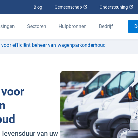
Openen in een nieuw venst
Op
Blog
Gemeenschap
Ondersteuning
singen
Sectoren
Hulpbronnen
Bedrijf
D
n voor efficiënt beheer van wagenparkonderhoud
 voor
an
oud
en levensduur van uw