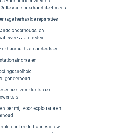
es voor productiviteit en
ciëntie van onderhoudstechnicus
entage herhaalde reparaties
ande onderhouds- en
aratiewerkzaamheden
hikbaarheid van onderdelen
 stationair draaien
ooiingssnelheid
tuigonderhoud
edenheid van klanten en
ewerkers
en per mijl voor exploitatie en
erhoud
omlijn het onderhoud van uw