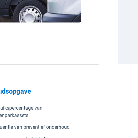
udsopgave
uikspercentage van
enparkassets
uentie van preventief onderhoud