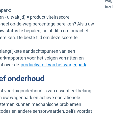
wage
inze
npark:
 - uitvaltijd) = productiviteitsscore
ioneel op-de-weg-percentage bereiken? Als u uw
w status te bepalen, helpt dit u om proactief
reiken. De beste tijd om deze score te
 belangrijkste aandachtspunten van een
krapporten voor het volgen van ritten en
st over de
productiviteit van het wagenpark
.
ief onderhoud
ist voertuigonderhoud is van essentieel belang
an uw wagenpark en actieve operationele
ystemen kunnen mechanische problemen
tcodes en andere sensorwaarden, zelfs voordat