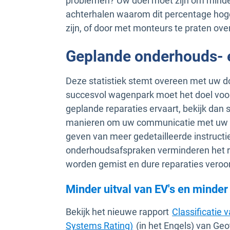
problemen? Uw doel moet zijn om minder
achterhalen waarom dit percentage hoger
zijn, of door met monteurs te praten ove
Geplande onderhouds- 
Deze statistiek stemt overeen met uw d
succesvol wagenpark moet het doel voor g
geplande reparaties ervaart, bekijk dan
manieren om uw communicatie met uw bes
geven van meer gedetailleerde instructi
onderhoudsafspraken verminderen het ri
worden gemist en dure reparaties vero
Minder uitval van EV's en minder
Bekijk het nieuwe rapport
Classificatie 
Openen in een nieuw ve
Systems Rating)
(in het Engels) van Ge