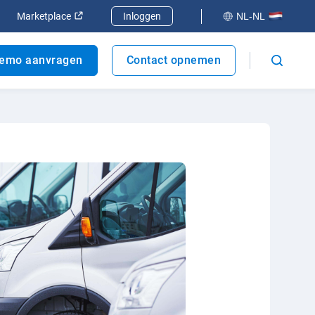
er
enen in een nieuw venster
Openen in een nieuw venster
Marketplace
Inloggen
NL-NL
emo aanvragen
Contact opnemen