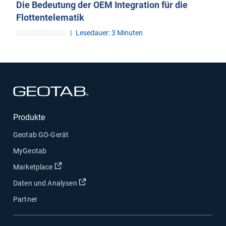
Die Bedeutung der OEM Integration für die
Flottentelematik
|
Lesedauer: 3 Minuten
In neuem Fenster öffnen
Produkte
Geotab GO-Gerät
MyGeotab
In neuem Fenster öffnen
Marketplace
In neuem Fenster öffnen
Daten und Analysen
Partner