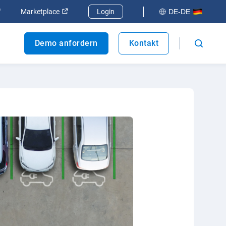
 öffnen
In neuem Fenster öffnen
In neuem Fenster öffnen
Marketplace
Login
DE-DE
Demo anfordern
Kontakt