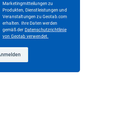
Marketingmitteilungen zu
Produkten, Dienstleistungen und
Veranstaltungen zu Geotab.com
erhalten. Ihre Daten werden
gemäß der
Datenschutzrichtlinie
nster öffnen
In neuem Fenster öffnen
von Geotab verwendet.
Anmelden