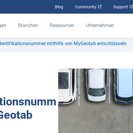
In neuem Fenster
Blog
Community
Support
gen
Branchen
Ressourcen
Unternehmen
dentifikationsnummer mithilfe von MyGeotab entschlüsseln
kationsnumm
yGeotab