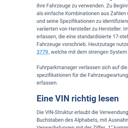
ihre Fahrzeuge zu verwenden. Zu Begin
als einfache Kombinationen aus Zahlen
und seine Spezifikationen zu identifizie
variierten von Hersteller zu Hersteller. 
erlassen, die eine standardisierte 17-stel
Fahrzeuge vorschrieb. Heutzutage nutz
In neuem Fenster öffnen
3779
, welche mit dem strengen System 
Fuhrparkmanager verlassen sich auf die
spezifikationen für die Fahrzeugwartun
erfassen.
Eine VIN richtig lesen
Die VIN-Struktur erlaubt die Verwendung 
Buchstaben des Alphabets, mit Ausnahme
Verwechslungen mit der Ziffer „1“ kommt