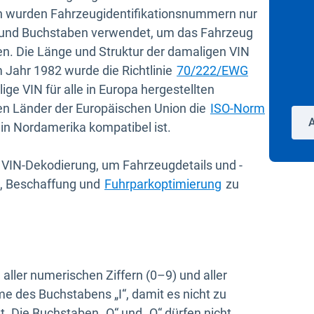
n wurden Fahrzeugidentifikationsnummern nur
 und Buchstaben verwendet, um das Fahrzeug
ren. Die Länge und Struktur der damaligen VIN
In neuem Fe
Im Jahr 1982 wurde die Richtlinie
70/222/EWG
lige VIN für alle in Europa hergestellten
en Länder der Europäischen Union die
ISO-Norm
in Nordamerika kompatibel ist.
 VIN-Dekodierung, um Fahrzeugdetails und -
g, Beschaffung und
Fuhrparkoptimierung
zu
aller numerischen Ziffern (0–9) und aller
 des Buchstabens „I“, damit es nicht zu
. Die Buchstaben „O“ und „Q“ dürfen nicht